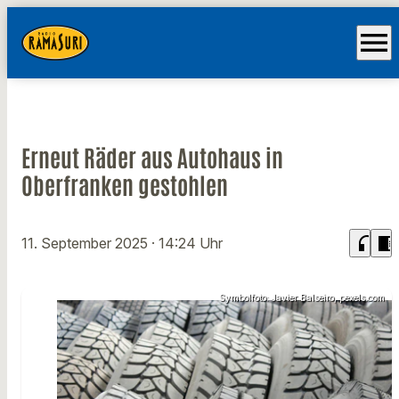
menu
Erneut Räder aus Autohaus in
Oberfranken gestohlen
headphones
chrome_reader_mode
11. September 2025
· 14:24 Uhr
Symbolfoto: Javier Balseiro, pexels.com