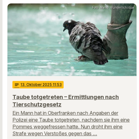
Foto: Malin Wunderlich/dpa
notes
13
. Oktober 2025 11:53
Taube totgetreten – Ermittlungen nach
Tierschutzgesetz
Ein Mann hat in Oberfranken nach Angaben der
Polizei eine Taube totgetreten, nachdem sie ihm eine
Pommes weggefressen hatte. Nun droht ihm eine
Strafe wegen Verstoßes gegen das …