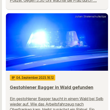
Polizei. Gegen 5.30 Uhr wachte die Frau durch …
Julian Stratenschulte/dpa
notes
04
. September 2025 16:12
Gestohlener Bagger in Wald gefunden
Ein gestohlener Bagger taucht in einem Wald bei Selb
wieder auf. Wie das Arbeitsfahrzeug nach
Oberfranken kam, bleibt zunächst ein Rätsel. Ein