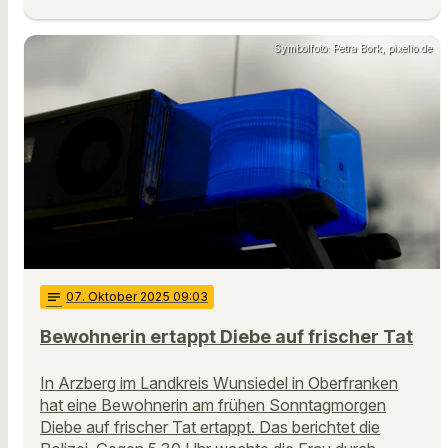
Symbolfoto: Petra Bork, pixelio.de
notes
07
. Oktober 2025 09:03
Bewohnerin ertappt Diebe auf frischer Tat
In Arzberg im Landkreis Wunsiedel in Oberfranken
hat eine Bewohnerin am frühen Sonntagmorgen
Diebe auf frischer Tat ertappt. Das berichtet die