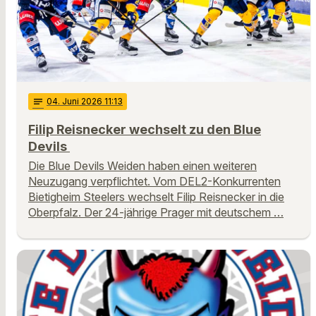
notes
04
. Juni 2026 11:13
Filip Reisnecker wechselt zu den Blue
Devils
Die Blue Devils Weiden haben einen weiteren
Neuzugang verpflichtet. Vom DEL2-Konkurrenten
Bietigheim Steelers wechselt Filip Reisnecker in die
Oberpfalz. Der 24-jährige Prager mit deutschem …