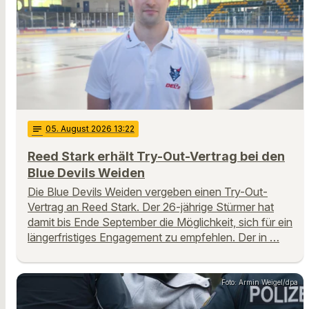
notes
05
. August 2026 13:22
Reed Stark erhält Try-Out-Vertrag bei den
Blue Devils Weiden
Die Blue Devils Weiden vergeben einen Try-Out-
Vertrag an Reed Stark. Der 26-jährige Stürmer hat
damit bis Ende September die Möglichkeit, sich für ein
längerfristiges Engagement zu empfehlen. Der in …
Foto: Armin Weigel/dpa