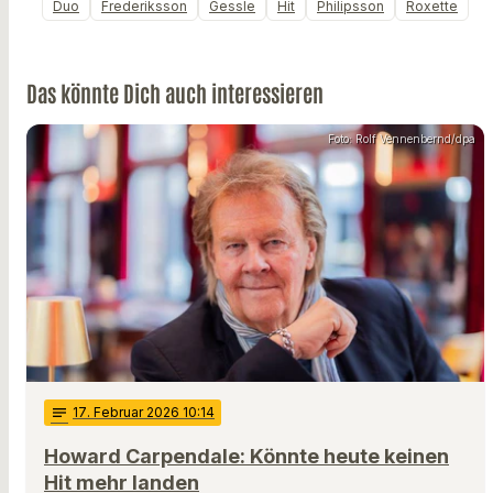
Duo
Frederiksson
Gessle
Hit
Philipsson
Roxette
Das könnte Dich auch interessieren
Foto: Rolf Vennenbernd/dpa
notes
17
. Februar 2026 10:14
Howard Carpendale: Könnte heute keinen
Hit mehr landen