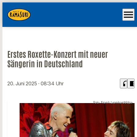
menu
Erstes Roxette-Konzert mit neuer
Sängerin in Deutschland
headphones
chrome_reader_mode
20. Juni 2025
· 08:34 Uhr
Foto: Frank Leonhardt/dpa