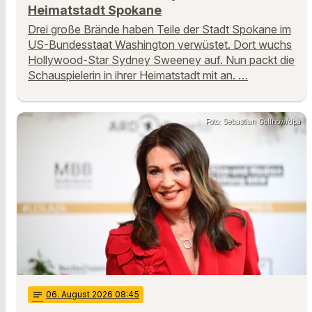
Heimatstadt Spokane
Drei große Brände haben Teile der Stadt Spokane im
US-Bundesstaat Washington verwüstet. Dort wuchs
Hollywood-Star Sydney Sweeney auf. Nun packt die
Schauspielerin in ihrer Heimatstadt mit an. …
Foto: Sebastian Gollnow/dpa
notes
06
. August 2026 08:45