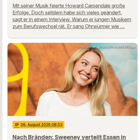
Mit seiner Musik feierte Howard Carpendale große
Erfolge. Doch seitdem habe sich vieles geändert,
sagt er in einem Interview. Warum er jungen Musikern
zum Berufswechsel rät. Er sang Ohrwürmer wie …
Foto: Jordan Strauss/Invision/AP/dpa
notes
06
. August 2026 08:53
Nach Bränden: Sweeney verteilt Essen in