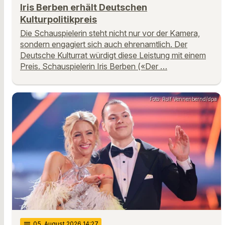
Iris Berben erhält Deutschen
Kulturpolitikpreis
Die Schauspielerin steht nicht nur vor der Kamera,
sondern engagiert sich auch ehrenamtlich. Der
Deutsche Kulturrat würdigt diese Leistung mit einem
Preis. Schauspielerin Iris Berben («Der …
Foto: Rolf Vennenbernd/dpa
notes
05
. August 2026 14:27