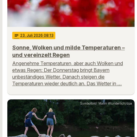
notes
23
. Juli 2026 08:13
Sonne, Wolken und milde Temperaturen –
und vereinzelt Regen
Angenehme Temperaturen, aber auch Wolken und
etwas Regen: Der Donnerstag bringt Bayern
unbeständiges Wetter. Danach steigen die
Temperaturen wieder deutlich an. Das Wetter in …
Symbolbild: Malin Wunderlich/dpa