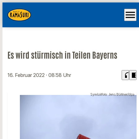
menu
Es wird stürmisch in Teilen Bayerns
headphones
chrome_reader_mode
16. Februar 2022
· 08:58 Uhr
Symbolfoto: Jens Büttner/dpa