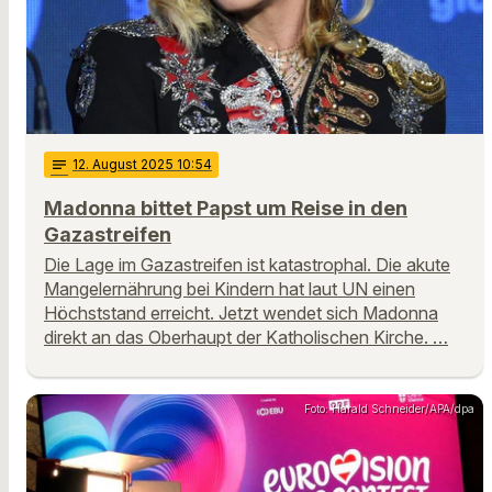
notes
12
. August 2025 10:54
Madonna bittet Papst um Reise in den
Gazastreifen
Die Lage im Gazastreifen ist katastrophal. Die akute
Mangelernährung bei Kindern hat laut UN einen
Höchststand erreicht. Jetzt wendet sich Madonna
direkt an das Oberhaupt der Katholischen Kirche. …
Foto: Harald Schneider/APA/dpa