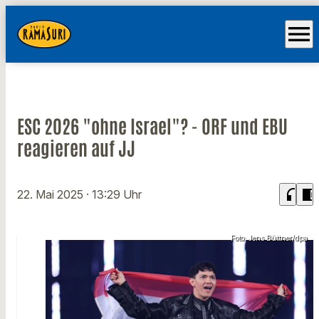
menu
ESC 2026 "ohne Israel"? - ORF und EBU
reagieren auf JJ
headphones
chrome_reader_mode
22. Mai 2025
· 13:29 Uhr
Foto: Jens Büttner/dpa