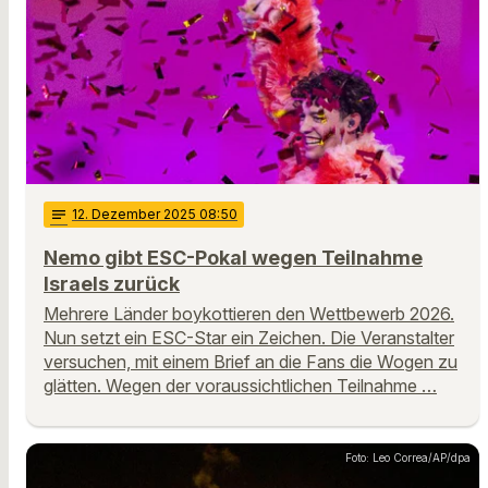
notes
12
. Dezember 2025 08:50
Nemo gibt ESC-Pokal wegen Teilnahme
Israels zurück
Mehrere Länder boykottieren den Wettbewerb 2026.
Nun setzt ein ESC-Star ein Zeichen. Die Veranstalter
versuchen, mit einem Brief an die Fans die Wogen zu
glätten. Wegen der voraussichtlichen Teilnahme …
Foto: Leo Correa/AP/dpa