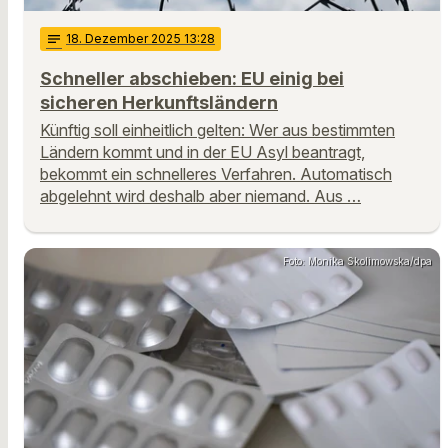
notes
18
. Dezember 2025 13:28
Schneller abschieben: EU einig bei
sicheren Herkunftsländern
Künftig soll einheitlich gelten: Wer aus bestimmten
Ländern kommt und in der EU Asyl beantragt,
bekommt ein schnelleres Verfahren. Automatisch
abgelehnt wird deshalb aber niemand. Aus …
Foto: Monika Skolimowska/dpa