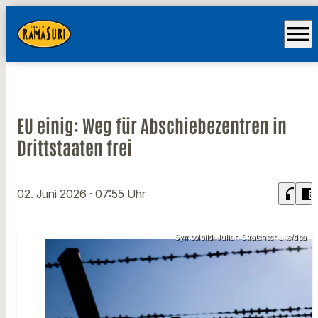
menu
EU einig: Weg für Abschiebezentren in
Drittstaaten frei
headphones
chrome_reader_mode
02. Juni 2026
· 07:55 Uhr
Symbolbild: Julian Stratenschulte/dpa