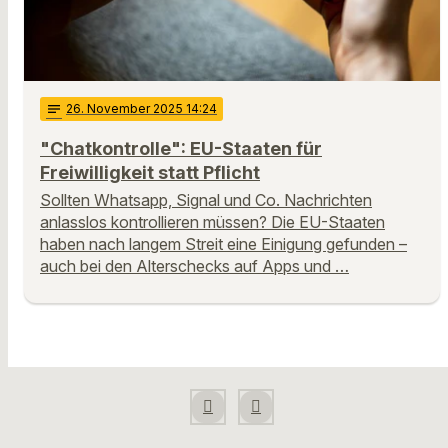
notes
26
. November 2025 14:24
"Chatkontrolle": EU-Staaten für
Freiwilligkeit statt Pflicht
Sollten Whatsapp, Signal und Co. Nachrichten
anlasslos kontrollieren müssen? Die EU-Staaten
haben nach langem Streit eine Einigung gefunden –
auch bei den Alterschecks auf Apps und …