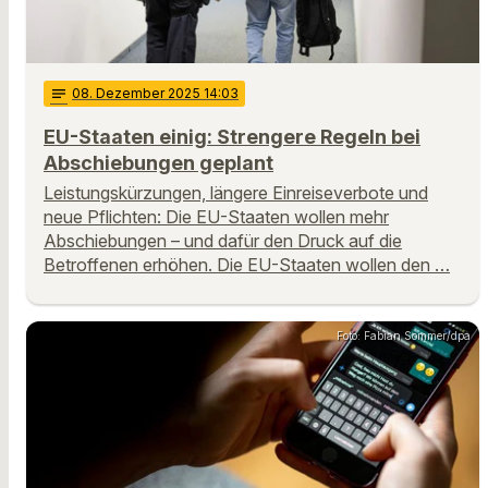
notes
08
. Dezember 2025 14:03
EU-Staaten einig: Strengere Regeln bei
Abschiebungen geplant
Leistungskürzungen, längere Einreiseverbote und
neue Pflichten: Die EU-Staaten wollen mehr
Abschiebungen – und dafür den Druck auf die
Betroffenen erhöhen. Die EU-Staaten wollen den …
Foto: Fabian Sommer/dpa