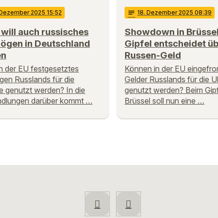
 Dezember 2025 15:52
notes
18
. Dezember 2025 08:39
will auch russisches
Showdown in Brüssel
ögen in Deutschland
Gipfel entscheidet ü
en
Russen-Geld
n der EU festgesetztes
Können in der EU eingefro
en Russlands für die
Gelder Russlands für die U
e genutzt werden? In die
genutzt werden? Beim Gipf
ndlungen darüber kommt …
Brüssel soll nun eine …