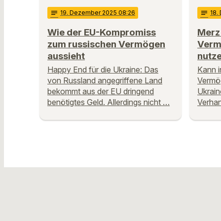
notes
19
. Dezember 2025 08:26
notes
18
.
Wie der EU-Kompromiss
Merz 
zum russischen Vermögen
Verm
aussieht
nutz
Happy End für die Ukraine: Das
Kann i
von Russland angegriffene Land
Vermög
bekommt aus der EU dringend
Ukrain
benötigtes Geld. Allerdings nicht …
Verha