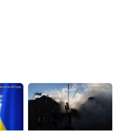
Havana/AP/dpa
Foto: Evgeniy Maloletka/AP/dpa