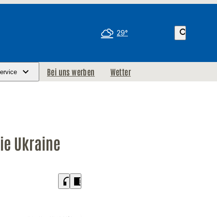
search
29°
Bei uns werben
Wetter
ervice
ie Ukraine
headphones
chrome_reader_mode