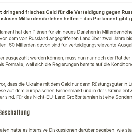
t dringend frisches Geld für die Verteidigung gegen Russ
inslosen Milliardendarlehen helfen – das Parlament gibt 
ament hat den Plänen für ein neues Darlehen in Milliardenhöhe
 vor, dem von Russland angegriffenen Land über zwei Jahre bis
llen. 60 Milliarden davon sind für verteidigungsrelevante Aus
der ausgezahlt werden können, muss nun nur noch der Rat der 
als Formalie, weil sich die Regierungen bereits auf die Konditio
vor, dass die Ukraine mit dem Geld nur dann Rüstungsgüter in
ese auf dem europäischen Binnenmarkt und in der Ukraine entw
bar sind. Für das Nicht-EU-Land Großbritannien ist eine Sonder
 Beschaffung
aaten hatte es intensive Diskussionen darüber gegeben, wie sta