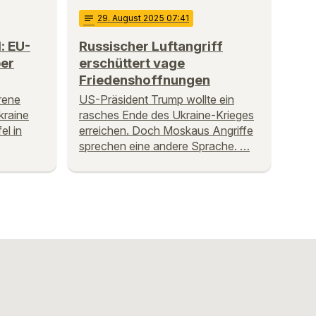
notes
29
. August 2025 07:41
: EU-
Russischer Luftangriff
ber
erschüttert vage
Friedenshoffnungen
rene
US-Präsident Trump wollte ein
kraine
rasches Ende des Ukraine-Krieges
el in
erreichen. Doch Moskaus Angriffe
sprechen eine andere Sprache. …