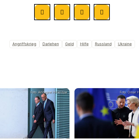
Angriffskrieg
Darlehen
Geld
Hilfe
Russland
Ukraine
Foto: Annegret Hilse/dpa
Foto: Omar 