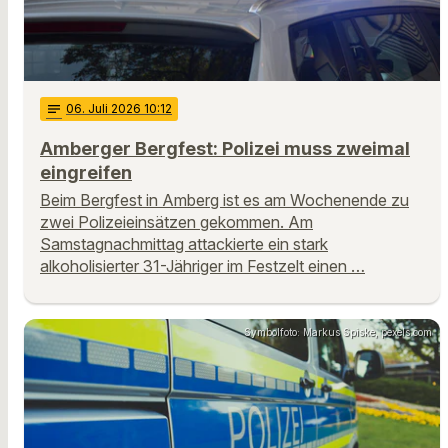
notes
06
. Juli 2026 10:12
Amberger Bergfest: Polizei muss zweimal
eingreifen
Beim Bergfest in Amberg ist es am Wochenende zu
zwei Polizeieinsätzen gekommen. Am
Samstagnachmittag attackierte ein stark
alkoholisierter 31-Jähriger im Festzelt einen …
Symbolfoto: Markus Spiske, pexels.com