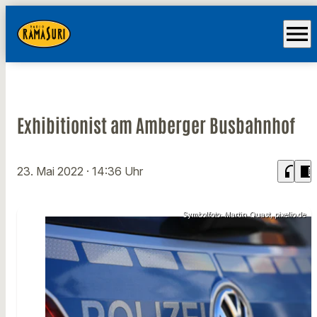
menu
Exhibitionist am Amberger Busbahnhof
headphones
chrome_reader_mode
23. Mai 2022
· 14:36 Uhr
Symbolfoto: Martin Quast, pixelio.de