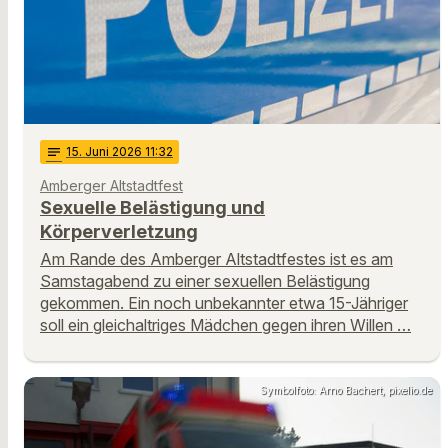
notes
15
. Juni 2026 11:32
Amberger Altstadtfest
Sexuelle Belästigung und
Körperverletzung
Am Rande des Amberger Altstadtfestes ist es am
Samstagabend zu einer sexuellen Belästigung
gekommen. Ein noch unbekannter etwa 15-Jähriger
soll ein gleichaltriges Mädchen gegen ihren Willen …
Symbolfoto: Arno Bachert, pixelio.de