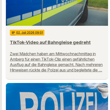
notes
02
. Juli 2026 09:01
TikTok-Video auf Bahngleise gedreht
Zwei Mädchen haben am Mittwochnachmittag in
Amberg für einen TikTok-Clip einen gefährlichen
Ausflug auf die Bahngleise gemacht. Nach mehreren
Hinweisen rückte die Polzei aus und begleitete die …
Symbolfoto: Timo Klostermeier, pixelio.de