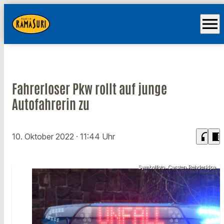
menu
Fahrerloser Pkw rollt auf junge
Autofahrerin zu
headphones
chrome_reader_mode
10. Oktober 2022
· 11:44 Uhr
Symbolfoto: Carsten Rehder/dpa