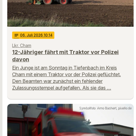
notes
06
. Juli 2026 10:14
Lkr. Cham
12-Jähriger fährt mit Traktor vor Polizei
davon
Ein Junge ist am Sonntag in Tiefenbach im Kreis
Cham mit einem Traktor vor der Polizei geflüchtet.
Den Beamten war zunächst ein fehlender
Zulassungsstempel aufgefallen. Als sie das …
Symbolfoto: Arno Bachert, pixelio.de