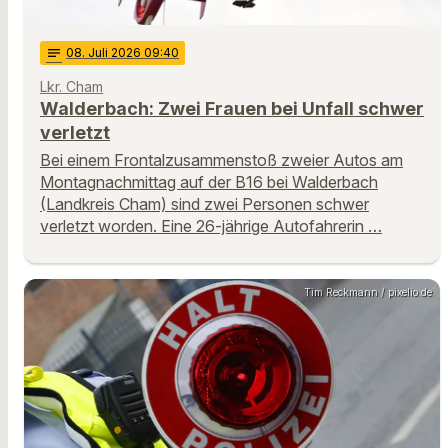
notes
08
. Juli 2026 09:40
Lkr. Cham
Walderbach: Zwei Frauen bei Unfall schwer
verletzt
Bei einem Frontalzusammenstoß zweier Autos am
Montagnachmittag auf der B16 bei Walderbach
(Landkreis Cham) sind zwei Personen schwer
verletzt worden. Eine 26-jährige Autofahrerin …
Tim Reckmann / pixelio.de