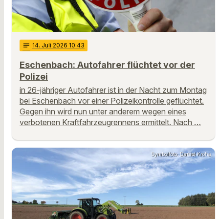
notes
14
. Juli 2026 10:43
Eschenbach: Autofahrer flüchtet vor der
Polizei
in 26-jähriger Autofahrer ist in der Nacht zum Montag
bei Eschenbach vor einer Polizeikontrolle geflüchtet.
Gegen ihn wird nun unter anderem wegen eines
verbotenen Kraftfahrzeugrennens ermittelt. Nach …
Symbolfoto: Daniel Kroha