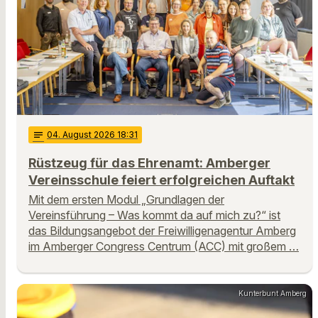
notes
04
. August 2026 18:31
Rüstzeug für das Ehrenamt: Amberger
Vereinsschule feiert erfolgreichen Auftakt
Mit dem ersten Modul „Grundlagen der
Vereinsführung – Was kommt da auf mich zu?“ ist
das Bildungsangebot der Freiwilligenagentur Amberg
im Amberger Congress Centrum (ACC) mit großem …
Kunterbunt Amberg