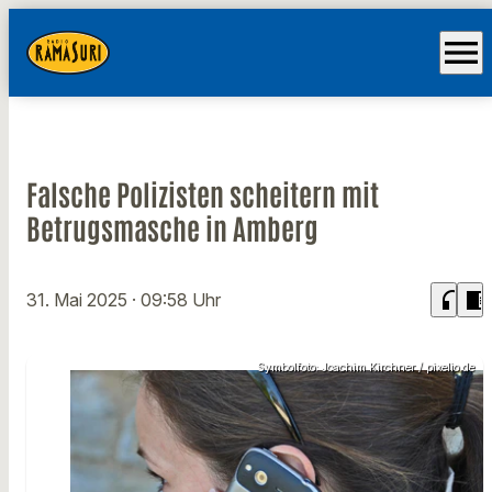
menu
Falsche Polizisten scheitern mit
Betrugsmasche in Amberg
headphones
chrome_reader_mode
31. Mai 2025
· 09:58 Uhr
Symbolfoto: Joachim Kirchner / pixelio.de