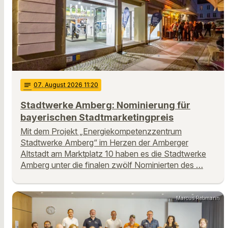
notes
07
. August 2026 11:20
Stadtwerke Amberg: Nominierung für
bayerischen Stadtmarketingpreis
Mit dem Projekt „Energiekompetenzzentrum
Stadtwerke Amberg“ im Herzen der Amberger
Altstadt am Marktplatz 10 haben es die Stadtwerke
Amberg unter die finalen zwölf Nominierten des …
Marcus Rebmann