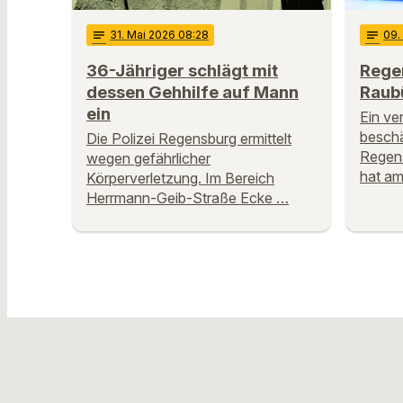
notes
31
. Mai 2026 08:28
notes
09
36-Jähriger schlägt mit
Rege
dessen Gehhilfe auf Mann
Raub
ein
Ein ve
beschä
Die Polizei Regensburg ermittelt
Regens
wegen gefährlicher
hat am
Körperverletzung. Im Bereich
Herrmann-Geib-Straße Ecke …