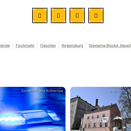
rende
Fischmarkt
Flaschen
Regensburg
Steinerne Brücke. Neupf
Symbolbild: Jens Büttner/dpa
Foto: Hans-Ch