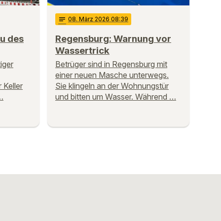
notes
08
. März 2026 08:39
u des
Regensburg: Warnung vor
Wassertrick
iger
Betrüger sind in Regensburg mit
einer neuen Masche unterwegs.
 Keller
Sie klingeln an der Wohnungstür
…
und bitten um Wasser. Während …