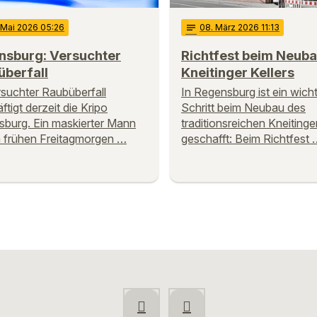
. Mai 2026 05:26
notes
08
. März 2026 11:13
nsburg: Versuchter
Richtfest beim Neuba
überfall
Kneitinger Kellers
rsuchter Raubüberfall
In Regensburg ist ein wicht
ftigt derzeit die Kripo
Schritt beim Neubau des
burg. Ein maskierter Mann
traditionsreichen Kneitinger
 frühen Freitagmorgen …
geschafft: Beim Richtfest 