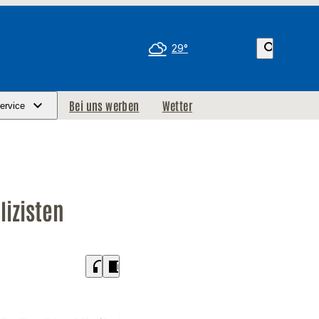
search
29°
Bei uns werben
Wetter
ervice
lizisten
headphones
chrome_reader_mode