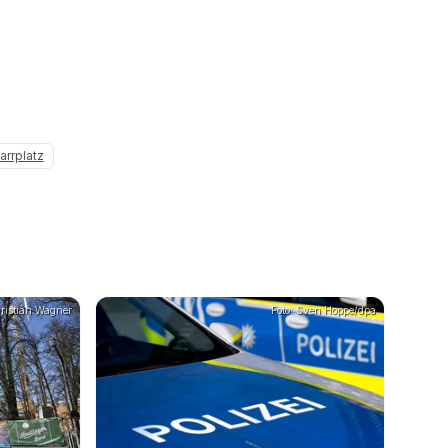
arrplatz
ristian Wagner
Foto: Sven Hoppe/dpa