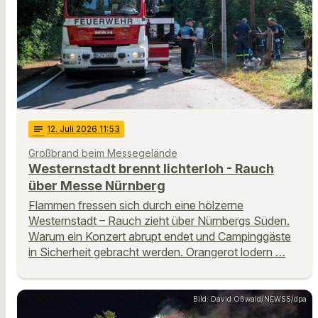
notes
12
. Juli 2026 11:53
Großbrand beim Messegelände
Westernstadt brennt lichterloh - Rauch
über Messe Nürnberg
Flammen fressen sich durch eine hölzerne
Westernstadt – Rauch zieht über Nürnbergs Süden.
Warum ein Konzert abrupt endet und Campinggäste
in Sicherheit gebracht werden. Orangerot lodern …
Bild: David Oßwald/NEWS5/dpa