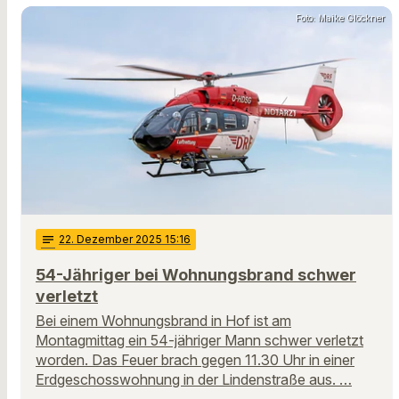
Foto: Maike Glöckner
notes
22
. Dezember 2025 15:16
54-Jähriger bei Wohnungsbrand schwer
verletzt
Bei einem Wohnungsbrand in Hof ist am
Montagmittag ein 54-jähriger Mann schwer verletzt
worden. Das Feuer brach gegen 11.30 Uhr in einer
Erdgeschosswohnung in der Lindenstraße aus. …