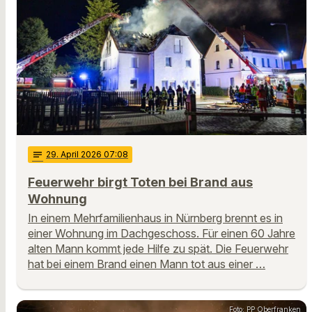
notes
29
. April 2026 07:08
Feuerwehr birgt Toten bei Brand aus
Wohnung
In einem Mehrfamilienhaus in Nürnberg brennt es in
einer Wohnung im Dachgeschoss. Für einen 60 Jahre
alten Mann kommt jede Hilfe zu spät. Die Feuerwehr
hat bei einem Brand einen Mann tot aus einer …
Foto: PP Oberfranken