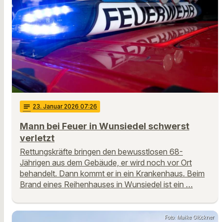
notes
23
. Januar 2026 07:26
Mann bei Feuer in Wunsiedel schwerst
verletzt
Rettungskräfte bringen den bewusstlosen 68-
Jährigen aus dem Gebäude, er wird noch vor Ort
behandelt. Dann kommt er in ein Krankenhaus. Beim
Brand eines Reihenhauses in Wunsiedel ist ein …
Foto: Maike Glöckner