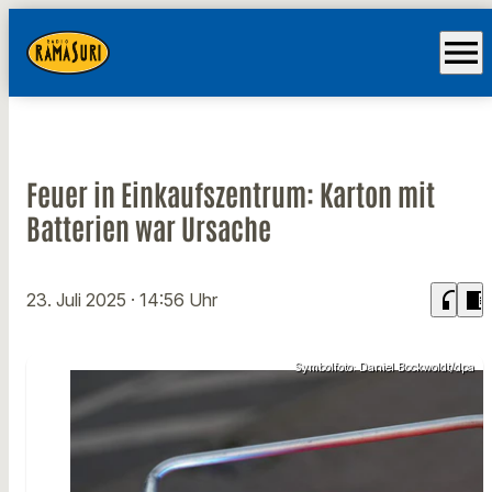
menu
Feuer in Einkaufszentrum: Karton mit
Batterien war Ursache
headphones
chrome_reader_mode
23. Juli 2025
· 14:56 Uhr
Symbolfoto: Daniel Bockwoldt/dpa