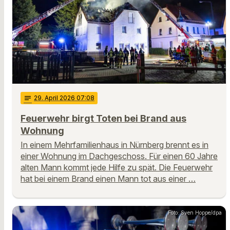
notes
29
. April 2026 07:08
Feuerwehr birgt Toten bei Brand aus
Wohnung
In einem Mehrfamilienhaus in Nürnberg brennt es in
einer Wohnung im Dachgeschoss. Für einen 60 Jahre
alten Mann kommt jede Hilfe zu spät. Die Feuerwehr
hat bei einem Brand einen Mann tot aus einer …
Foto: Sven Hoppe/dpa