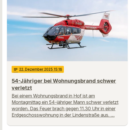
notes
22
. Dezember 2025 15:16
54-Jähriger bei Wohnungsbrand schwer
verletzt
Bei einem Wohnungsbrand in Hof ist am
Montagmittag ein 54-jähriger Mann schwer verletzt
worden. Das Feuer brach gegen 11.30 Uhr in einer
Erdgeschosswohnung in der Lindenstraße aus. …