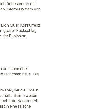
ich frühestens in der
iten-Internetsystem von
r Elon Musk Konkurrenz
ein großer Rückschlag.
o der Explosion.
n und dann über
d Isaacman bei X. Die
aner, der die Erde in
eschafft. Beim zweiten
tbehörde Nasa ins All
lit in eine falsche