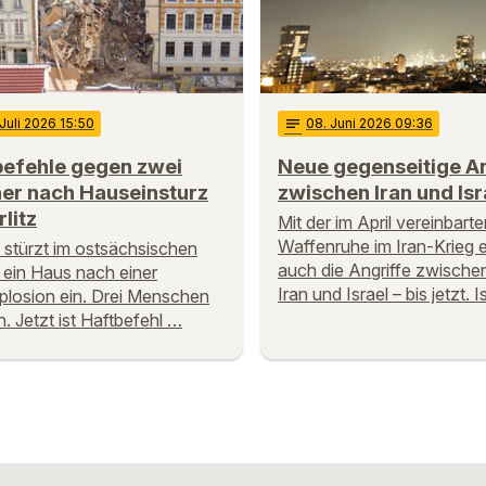
 Juli 2026 15:50
notes
08
. Juni 2026 09:36
befehle gegen zwei
Neue gegenseitige A
er nach Hauseinsturz
zwischen Iran und Isr
rlitz
Mit der im April vereinbart
Waffenruhe im Iran-Krieg 
 stürzt im ostsächsischen
auch die Angriffe zwisch
z ein Haus nach einer
Iran und Israel – bis jetzt. 
losion ein. Drei Menschen
n. Jetzt ist Haftbefehl …