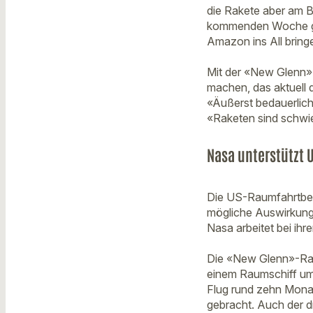
die Rakete aber am B
kommenden Woche gepl
Amazon ins All bring
Mit der «New Glenn»
machen, das aktuell 
«Äußerst bedauerlich
«Raketen sind schwie
Nasa unterstützt
Die US-Raumfahrtbeh
mögliche Auswirkung
Nasa arbeitet bei i
Die «New Glenn»-Rake
einem Raumschiff umkr
Flug rund zehn Monat
gebracht. Auch der dri