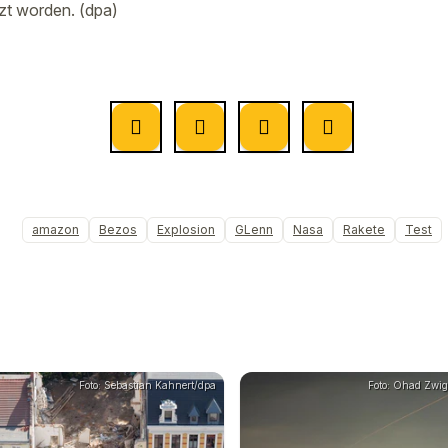
t worden. (dpa)
amazon
Bezos
Explosion
GLenn
Nasa
Rakete
Test
Foto: Sebastian Kahnert/dpa
Foto: Ohad Zwi