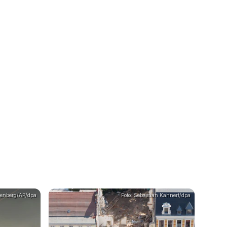
genberg/AP/dpa
Foto: Sebastian Kahnert/dpa