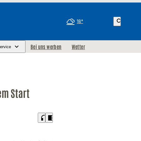
search
18°
Bei uns werben
Wetter
ervice
em Start
headphones
chrome_reader_mode