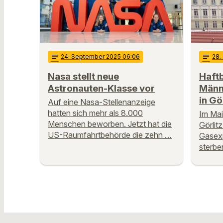
notes
24
. September 2025 06:06
notes
28
.
Nasa stellt neue
Haft
Astronauten-Klasse vor
Männ
in Gö
Auf eine Nasa-Stellenanzeige
hatten sich mehr als 8.000
Im Mai
Menschen beworben. Jetzt hat die
Görlit
US-Raumfahrtbehörde die zehn …
Gasexp
sterbe