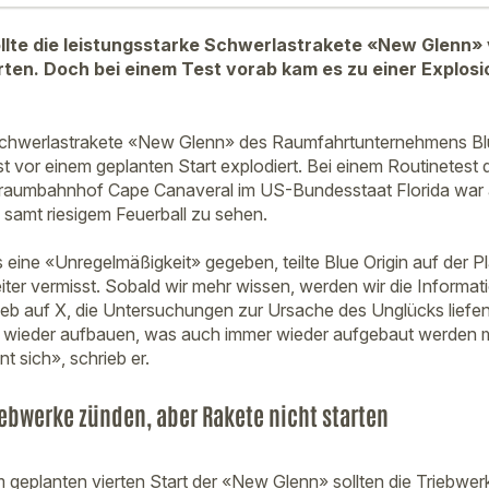
ollte die leistungsstarke Schwerlastrakete «New Glenn
ten. Doch bei einem Test vorab kam es zu einer Explosi
 Schwerlastrakete «New Glenn» des Raumfahrtunternehmens B
st vor einem geplanten Start explodiert. Bei einem Routinetes
raumbahnhof Cape Canaveral im US-Bundesstaat Florida war 
 samt riesigem Feuerball zu sehen.
eine «Unregelmäßigkeit» gegeben, teilte Blue Origin auf der Pl
iter vermisst. Sobald wir mehr wissen, werden wir die Informa
ieb auf X, die Untersuchungen zur Ursache des Unglücks liefen 
n wieder aufbauen, was auch immer wieder aufgebaut werden 
nt sich», schrieb er.
riebwerke zünden, aber Rakete nicht starten
 geplanten vierten Start der «New Glenn» sollten die Triebwe