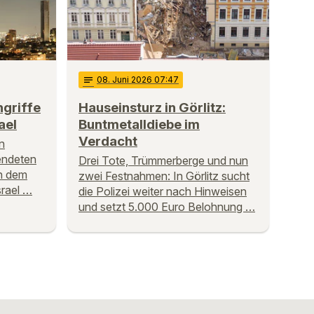
notes
08
. Juni 2026 07:47
ngriffe
Hauseinsturz in Görlitz:
ael
Buntmetalldiebe im
Verdacht
en
endeten
Drei Tote, Trümmerberge und nun
en dem
zwei Festnahmen: In Görlitz sucht
Israel …
die Polizei weiter nach Hinweisen
und setzt 5.000 Euro Belohnung …