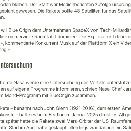
oden bleiben. Der Start war Medienberichten zufolge ursprüngl
ant gewesen. Die Rakete sollte 48 Satelliten für das Satell
en.
 will Blue Origin dem Unternehmen SpaceX von Tech-Milliardä
die kommerzielle Raumfahrt dominiert. Die Explosion ist dabei 
», kommentierte Konkurrent Musk auf der Plattform X ein Vide
rig.»
 Untersuchung
örde Nasa werde eine Untersuchung des Vorfalls unterstütze
en auf eigene Programme informieren, schrieb Nasa-Chef Jare
hrem Mond-Programm mit BlueOrigin zusammen.
te – benannt nach John Glenn (1921-2016), dem ersten Amerik
eiste – hatte es beim Erstflug im Januar 2025 direkt ins All g
e später hatte die Rakete zwei Mars-Orbiter der US-Raumfahr
tte Start im April hatte geklappt, allerdings war danach ein Satel