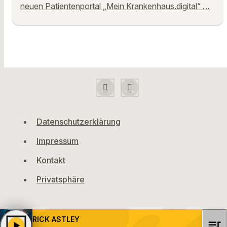
neuen Patientenportal „Mein Krankenhaus.digital“ …
Datenschutzerklärung
Impressum
Kontakt
Privatsphäre
RICK ASTLEY
queue_music
play_arrow