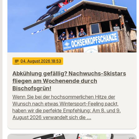
notes
04
. August 2026 18:53
Abkühlung gefällig? Nachwuchs-Skistars
fliegen am Wochenende durch
Bischofsgrün!
Wenn Sie bei der hochsommerlichen Hitze der
Wunsch nach etwas Wintersport-Feeling packt,
haben wir die perfekte Empfehlung: Am 8. und 9.
August 2026 verwandelt sich die …
vgn