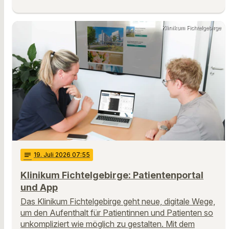
Klinikum Fichtelgebirge
notes
19
. Juli 2026 07:55
Klinikum Fichtelgebirge: Patientenportal
und App
Das Klinikum Fichtelgebirge geht neue, digitale Wege,
um den Aufenthalt für Patientinnen und Patienten so
unkompliziert wie möglich zu gestalten. Mit dem