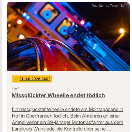
Foto: Sohrab Taheri-Sohi
notes
21
. Juli 2026 10:02
Hof
Missglückter Wheelie endet tödlich
Ein missglückter Wheelie endete am Montagabend in
Hof in Oberfranken tödlich. Beim Anfahren an einer
Ampel verlor ein 39-jähriger Motorradfahrer aus dem
Landkreis Wunsiedel die Kontrolle über seine …