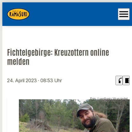
menu
Fichtelgebirge: Kreuzottern online
melden
headphones
chrome_reader_mode
24. April 2023
· 08:53 Uhr
Foto: Landkreis Wunsiedel