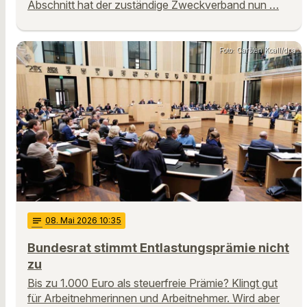
Abschnitt hat der zuständige Zweckverband nun …
Foto: Carsten Koall/dpa
notes
08
. Mai 2026 10:35
Bundesrat stimmt Entlastungsprämie nicht
zu
Bis zu 1.000 Euro als steuerfreie Prämie? Klingt gut
für Arbeitnehmerinnen und Arbeitnehmer. Wird aber