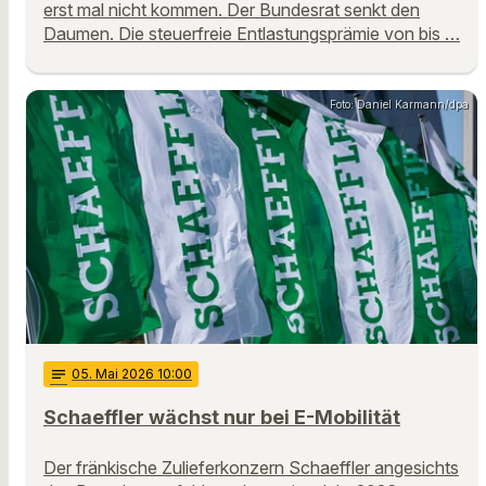
erst mal nicht kommen. Der Bundesrat senkt den
Daumen. Die steuerfreie Entlastungsprämie von bis …
Foto: Daniel Karmann/dpa
notes
05
. Mai 2026 10:00
Schaeffler wächst nur bei E-Mobilität
Der fränkische Zulieferkonzern Schaeffler angesichts