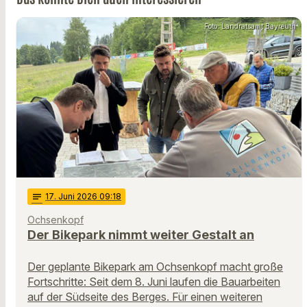
Foto: Landratsamt Bayreuth
notes
17
. Juni 2026 09:18
Ochsenkopf
Der Bikepark nimmt weiter Gestalt an
Der geplante Bikepark am Ochsenkopf macht große
Fortschritte: Seit dem 8. Juni laufen die Bauarbeiten
auf der Südseite des Berges. Für einen weiteren