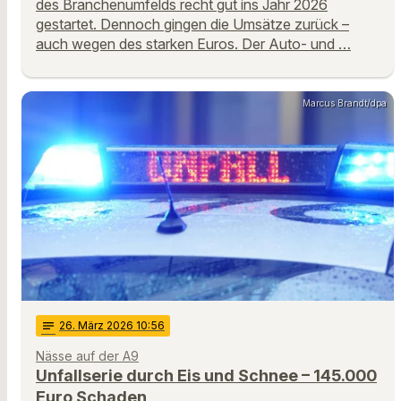
des Branchenumfelds recht gut ins Jahr 2026
gestartet. Dennoch gingen die Umsätze zurück –
auch wegen des starken Euros. Der Auto- und …
Marcus Brandt/dpa
notes
26
. März 2026 10:56
Nässe auf der A9
Unfallserie durch Eis und Schnee – 145.000
Euro Schaden