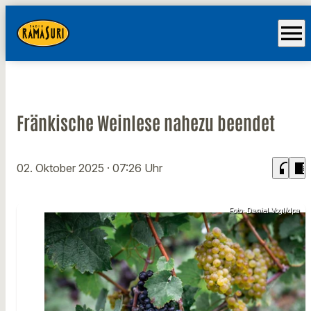
menu
Fränkische Weinlese nahezu beendet
headphones
chrome_reader_mode
02. Oktober 2025
· 07:26 Uhr
Foto: Daniel Vogl/dpa