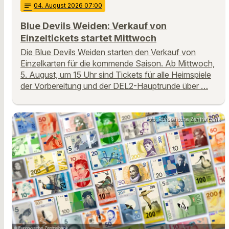
notes
04
. August 2026 07:00
Blue Devils Weiden: Verkauf von
Einzeltickets startet Mittwoch
Die Blue Devils Weiden starten den Verkauf von
Einzelkarten für die kommende Saison. Ab Mittwoch,
5. August, um 15 Uhr sind Tickets für alle Heimspiele
der Vorbereitung und der DEL2-Hauptrunde über …
Foto: Europäische Zentralbank