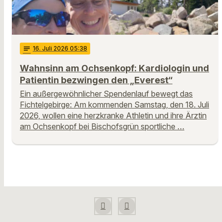
notes
16
. Juli 2026 05:38
Wahnsinn am Ochsenkopf: Kardiologin und
Patientin bezwingen den „Everest“
Ein außergewöhnlicher Spendenlauf bewegt das
Fichtelgebirge: Am kommenden Samstag, den 18. Juli
2026, wollen eine herzkranke Athletin und ihre Ärztin
am Ochsenkopf bei Bischofsgrün sportliche …