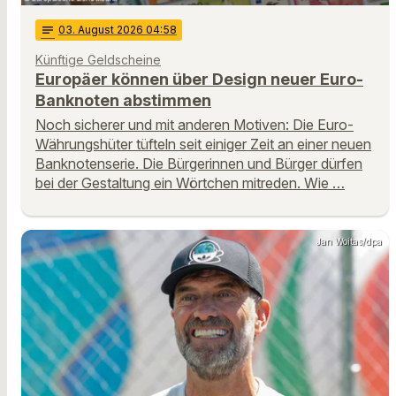
notes
03
. August 2026 04:58
Künftige Geldscheine
Europäer können über Design neuer Euro-
Banknoten abstimmen
Noch sicherer und mit anderen Motiven: Die Euro-
Währungshüter tüfteln seit einiger Zeit an einer neuen
Banknotenserie. Die Bürgerinnen und Bürger dürfen
bei der Gestaltung ein Wörtchen mitreden. Wie …
Jan Woitas/dpa