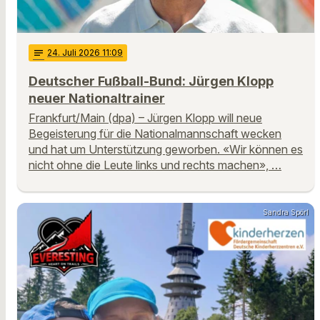
notes
24
. Juli 2026 11:09
Deutscher Fußball-Bund: Jürgen Klopp
neuer Nationaltrainer
Frankfurt/Main (dpa) – Jürgen Klopp will neue
Begeisterung für die Nationalmannschaft wecken
und hat um Unterstützung geworben. «Wir können es
nicht ohne die Leute links und rechts machen», …
Sandra Spörl