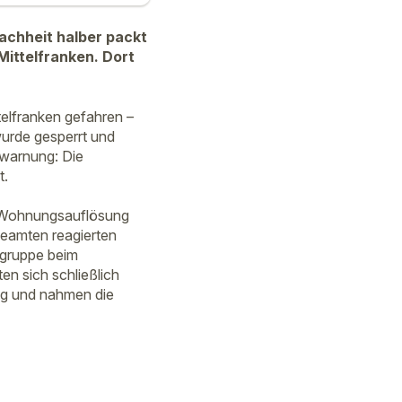
fachheit halber packt
Mittelfranken. Dort
ttelfranken gefahren –
wurde gesperrt und
twarnung: Die
t.
r Wohnungsauflösung
 Beamten reagierten
rgruppe beim
n sich schließlich
g und nahmen die