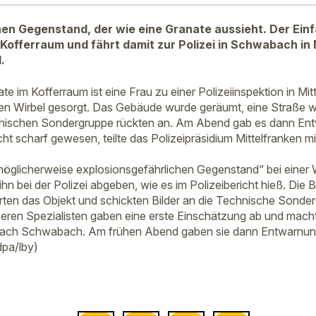
inen Gegenstand, der wie eine Granate aussieht. Der Ein
 Kofferraum und fährt damit zur Polizei in Schwabach in 
.
te im Kofferraum ist eine Frau zu einer Polizeiinspektion in Mi
ßen Wirbel gesorgt. Das Gebäude wurde geräumt, eine Straße 
chnischen Sondergruppe rückten an. Am Abend gab es dann En
ht scharf gewesen, teilte das Polizeipräsidium Mittelfranken mi
„möglicherweise explosionsgefährlichen Gegenstand“ bei eine
hn bei der Polizei abgeben, wie es im Polizeibericht hieß. Die
ierten das Objekt und schickten Bilder an die Technische Sonde
eren Spezialisten gaben eine erste Einschätzung ab und machte
nach Schwabach. Am frühen Abend gaben sie dann Entwarnun
dpa/lby)