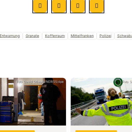
Entwarnung
Granate
Kofferraum
Mittelfranken
Polizei
Schwab
Foto: David Oßwald/NEWS5/dpa
Foto: 