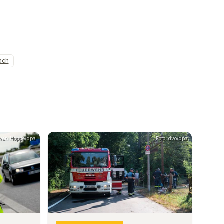
ach
Sven Hoppe/dpa
Foto: dvo/dpa