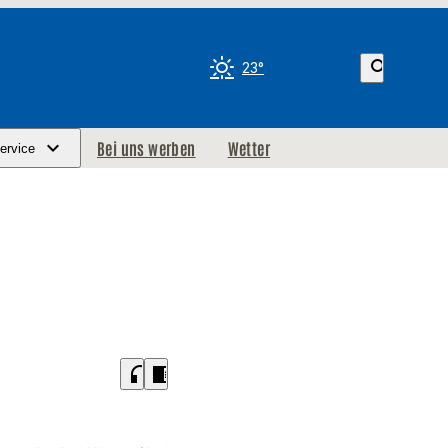
search
23°
Bei uns werben
Wetter
ervice
headphones
chrome_reader_mode