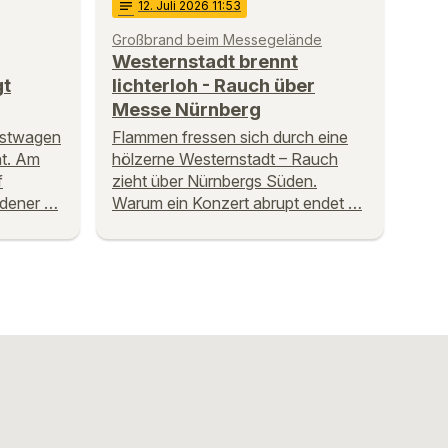
notes
12
. Juli 2026 11:53
Großbrand beim Messegelände
Westernstadt brennt
gt
lichterloh - Rauch über
Messe Nürnberg
Lastwagen
Flammen fressen sich durch eine
ht. Am
hölzerne Westernstadt – Rauch
f
zieht über Nürnbergs Süden.
ladener …
Warum ein Konzert abrupt endet …