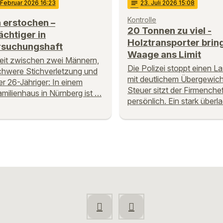
 Februar 2026 16:23
notes
23
. Juli 2026 15:08
Kontrolle
 erstochen –
20 Tonnen zu viel -
chtiger in
Holztransporter brin
rsuchungshaft
Waage ans Limit
reit zwischen zwei Männern,
Die Polizei stoppt einen 
chwere Stichverletzung und
mit deutlichem Übergewic
ter 26-Jähriger: In einem
Steuer sitzt der Firmenche
milienhaus in Nürnberg ist …
persönlich. Ein stark über