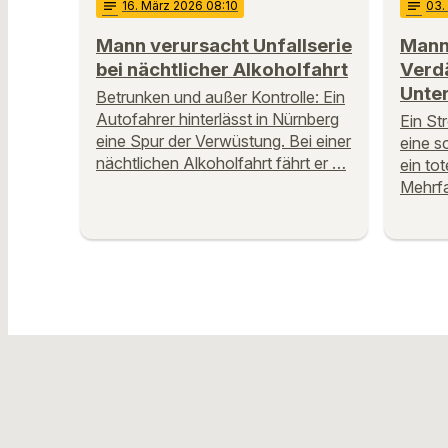
notes
16
. März 2026 08:10
notes
03
.
Mann verursacht Unfallserie
Mann
bei nächtlicher Alkoholfahrt
Verdä
Unte
Betrunken und außer Kontrolle: Ein
Autofahrer hinterlässt in Nürnberg
Ein St
eine Spur der Verwüstung. Bei einer
eine s
nächtlichen Alkoholfahrt fährt er …
ein to
Mehrfa