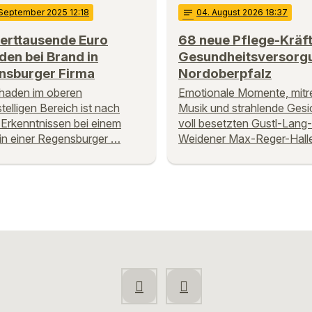
 September 2025 12:18
notes
04
. August 2026 18:37
erttausende Euro
68 neue Pflege-Kräft
en bei Brand in
Gesundheitsversorg
nsburger Firma
Nordoberpfalz
haden im oberen
Emotionale Momente, mitr
telligen Bereich ist nach
Musik und strahlende Gesic
 Erkenntnissen bei einem
voll besetzten Gustl-Lang-
in einer Regensburger …
Weidener Max-Reger-Hall