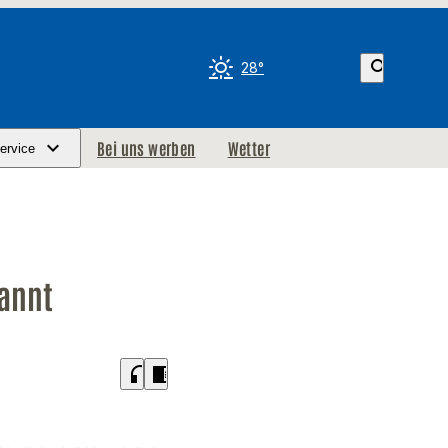
search
28°
Bei uns werben
Wetter
ervice
rannt
headphones
chrome_reader_mode