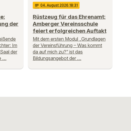
notes
04
. August 2026 18:31
e:
Rüstzeug für das Ehrenamt:
ung der
Amberger Vereinsschule
feiert erfolgreichen Auftakt
eißende
Mit dem ersten Modul „Grundlagen
hter: Im
der Vereinsführung – Was kommt
Saal der
da auf mich zu?“ ist das
e …
Bildungsangebot der …