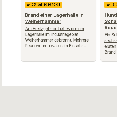
notes
25
. Juli 2026 10:03
notes
13
.
Brand einer Lagerhalle in
Hund
Weiherhammer
Schad
Rege
Am Freitagabend hat es in einer
Lagerhalle im Industriegebiet
Ein Sc
Weiherhammer gebrannt. Mehrere
sechss
Feuerwehren waren im Einsatz …
ersten
Brand 