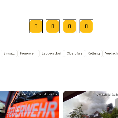
Einsatz
Feuerwehr
Lappersdorf
Oberpfalz
Rettung
Verdach
Symbolfoto: Marijan Murat/dpa
Symbolbild: kalh