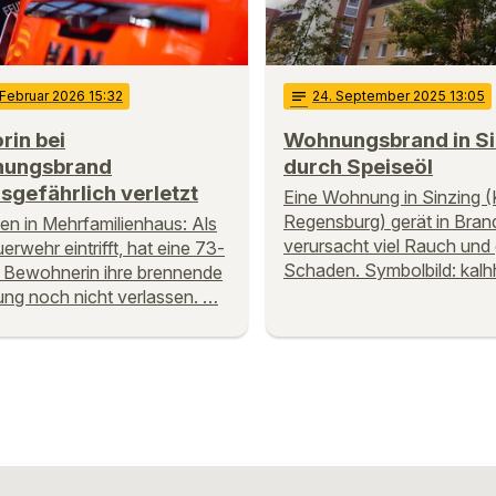
 Februar 2026 15:32
notes
24
. September 2025 13:05
rin bei
Wohnungsbrand in Si
ungsbrand
durch Speiseöl
sgefährlich verletzt
Eine Wohnung in Sinzing (
Regensburg) gerät in Bran
n in Mehrfamilienhaus: Als
verursacht viel Rauch und
erwehr eintrifft, hat eine 73-
Schaden. Symbolbild: kalh
e Bewohnerin ihre brennende
g noch nicht verlassen. …