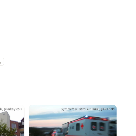
t
h, pixabay.com
Symbolfoto: Gerd Altmann, pixelio.de