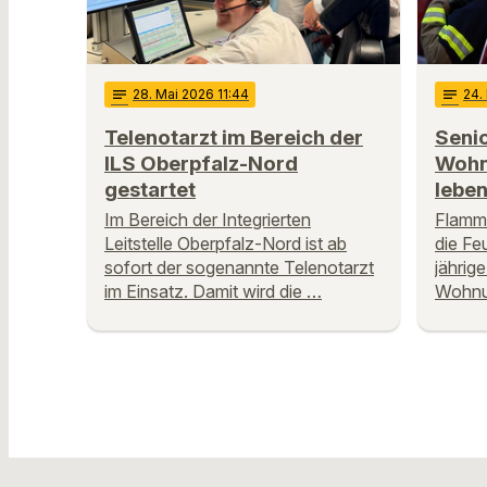
notes
28
. Mai 2026 11:44
notes
24
.
Telenotarzt im Bereich der
Senio
ILS Oberpfalz-Nord
Wohn
gestartet
leben
Im Bereich der Integrierten
Flamme
Leitstelle Oberpfalz-Nord ist ab
die Feu
sofort der sogenannte Telenotarzt
jährig
im Einsatz. Damit wird die …
Wohnun