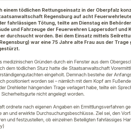
einem tödlichen Rettungseinsatz in der Oberpfalz konz
Staatsanwaltschaft Regensburg auf acht Feuerwehrleute
r fahrlässigen Tötung, teilte am Dienstag ein Behörde
ude und Fahrzeuge der Feuerwehren Lappersdorf und K
er durchsucht worden. Bei dem Einsatz mittels Seilrettun
 Regensburg) war eine 75 Jahre alte Frau aus der Trage
gestürzt.
aus medizinischen Gründen durch ein Fenster aus dem Oberge
ch dem tödlichen Sturz hatte die Staatsanwaltschaft Vorermi
rständigengutachten eingeholt. Demnach bestehe der Anfangs
sch positioniert worden sei – nämlich mit dem Kopf am Fußende 
er Drehleiter hängenden Trage verlagert habe, teilte ein Sprec
 Sicherheitsgurte nicht angelegt worden.
aft ordnete nach eigenen Angaben ein Ermittlungsverfahren g
an und erwirkte Durchsuchungsbeschlüsse. Ziel sei, den Vorfa
n und festzustellen, ob einzelnen Beteiligten fahrlässiges Han
y)