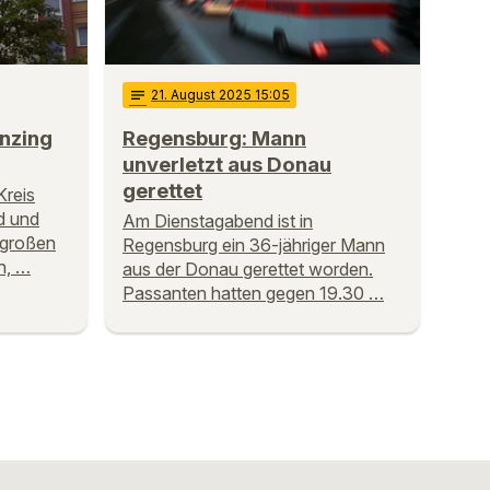
notes
21
. August 2025 15:05
nzing
Regensburg: Mann
unverletzt aus Donau
gerettet
Kreis
d und
Am Dienstagabend ist in
 großen
Regensburg ein 36-jähriger Mann
h, …
aus der Donau gerettet worden.
Passanten hatten gegen 19.30 …