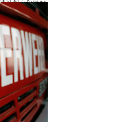
gelsböck Markus - .IM / pixelio.de