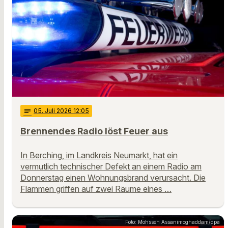
notes
05
. Juli 2026 12:05
Brennendes Radio löst Feuer aus
In Berching, im Landkreis Neumarkt, hat ein
vermutlich technischer Defekt an einem Radio am
Donnerstag einen Wohnungsbrand verursacht. Die
Flammen griffen auf zwei Räume eines …
Foto: Mohssen Assanimoghaddam/dpa