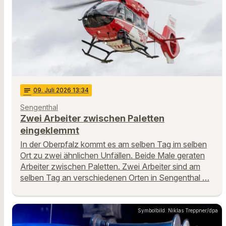
notes
09
. Juli 2026 13:34
Sengenthal
Zwei Arbeiter zwischen Paletten
eingeklemmt
In der Oberpfalz kommt es am selben Tag im selben
Ort zu zwei ähnlichen Unfällen. Beide Male geraten
Arbeiter zwischen Paletten. Zwei Arbeiter sind am
selben Tag an verschiedenen Orten in Sengenthal …
Symbolbild: Niklas Treppner/dpa