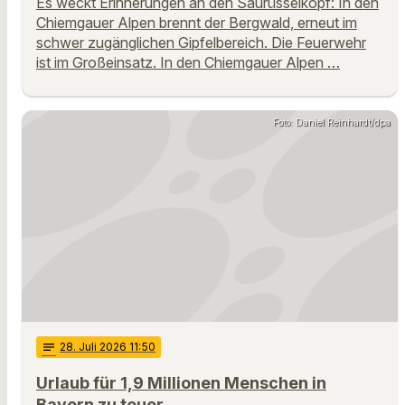
Es weckt Erinnerungen an den Saurüsselkopf: In den
Chiemgauer Alpen brennt der Bergwald, erneut im
schwer zugänglichen Gipfelbereich. Die Feuerwehr
ist im Großeinsatz. In den Chiemgauer Alpen …
Foto: Daniel Reinhardt/dpa
notes
28
. Juli 2026 11:50
Urlaub für 1,9 Millionen Menschen in
Bayern zu teuer