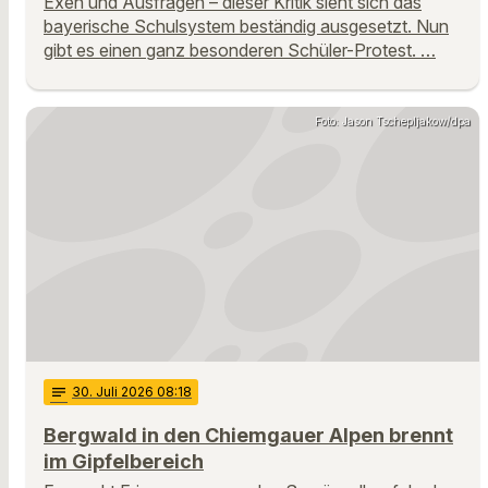
Exen und Ausfragen – dieser Kritik sieht sich das
bayerische Schulsystem beständig ausgesetzt. Nun
gibt es einen ganz besonderen Schüler-Protest. …
Foto: Jason Tschepljakow/dpa
notes
30
. Juli 2026 08:18
Bergwald in den Chiemgauer Alpen brennt
im Gipfelbereich