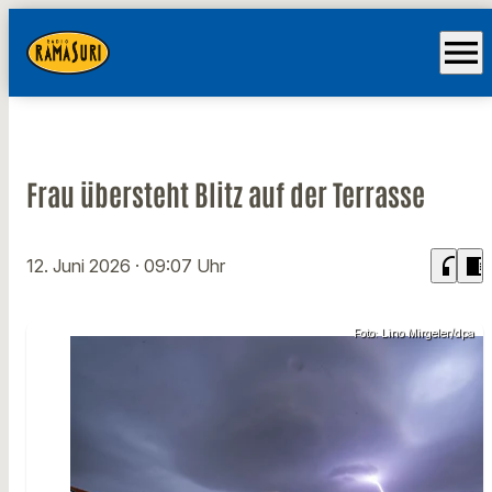
menu
Frau übersteht Blitz auf der Terrasse
headphones
chrome_reader_mode
12. Juni 2026
· 09:07 Uhr
Foto: Lino Mirgeler/dpa