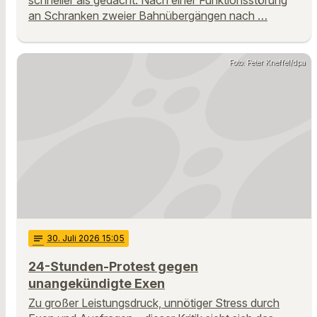
an Schranken zweier Bahnübergängen nach …
Foto: Peter Kneffel/dpa
notes
30
. Juli 2026 15:05
24-Stunden-Protest gegen
unangekündigte Exen
Zu großer Leistungsdruck, unnötiger Stress durch