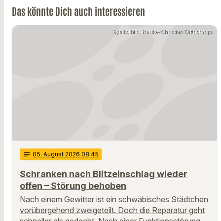
Das könnte Dich auch interessieren
Symbolbild: Hauke-Christian Dittrich/dpa
notes
05
. August 2026 08:45
Schranken nach Blitzeinschlag wieder
offen – Störung behoben
Nach einem Gewitter ist ein schwäbisches Städtchen
vorübergehend zweigeteilt. Doch die Reparatur geht
schneller als gedacht. Nach einer Funktionsstörung