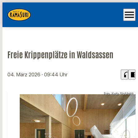
menu
Freie Krippenplätze in Waldsassen
headphones
chrome_reader_mode
04. März 2026
· 09:44 Uhr
Foto: Katja Bloßfeldt