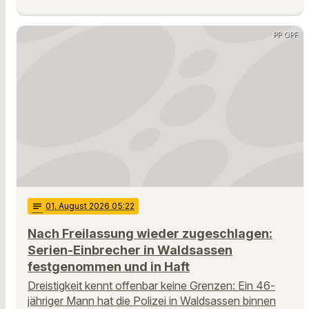
PP OPF
notes
01
. August 2026 05:22
Nach Freilassung wieder zugeschlagen:
Serien-Einbrecher in Waldsassen
festgenommen und in Haft
Dreistigkeit kennt offenbar keine Grenzen: Ein 46-
jähriger Mann hat die Polizei in Waldsassen binnen