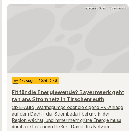
Wolfgang Geyer / Bayernwerk
notes
04
. August 2026 12:48
Fit für die Energiewende? Bayernwerk geht
ran ans Stromnetz in Tirschenreuth
Ob E-Auto, Wärmepumpe oder die eigene PV-Anlage
auf dem Dach – der Strombedarf bei uns in der
Region wächst, und immer mehr grüne Energie muss
durch die Leitungen fließen. Damit das Netz im …