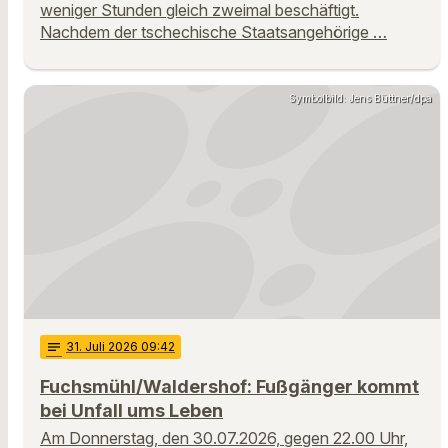
weniger Stunden gleich zweimal beschäftigt.
Nachdem der tschechische Staatsangehörige …
Symbolbild: Jens Büttner/dpa
notes
31
. Juli 2026 09:42
Fuchsmühl/Waldershof: Fußgänger kommt
bei Unfall ums Leben
Am Donnerstag, den 30.07.2026, gegen 22.00 Uhr,