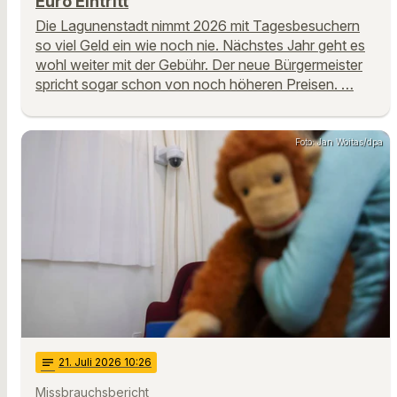
Euro Eintritt
Die Lagunenstadt nimmt 2026 mit Tagesbesuchern
so viel Geld ein wie noch nie. Nächstes Jahr geht es
wohl weiter mit der Gebühr. Der neue Bürgermeister
spricht sogar schon von noch höheren Preisen. …
Foto: Jan Woitas/dpa
notes
21
. Juli 2026 10:26
Missbrauchsbericht