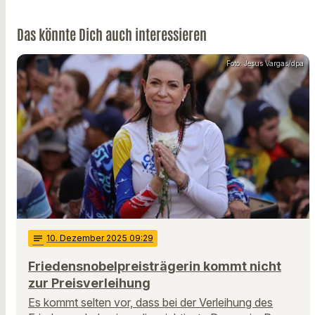
Das könnte Dich auch interessieren
Foto: Jesus Vargas/dpa
notes
10
. Dezember 2025 09:29
Friedensnobelpreisträgerin kommt nicht
zur Preisverleihung
Es kommt selten vor, dass bei der Verleihung des