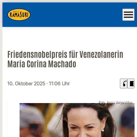
menu
Friedensnobelpreis für Venezolanerin
Maria Corina Machado
headphones
chrome_reader_mode
10. Oktober 2025
· 11:06 Uhr
Foto: Jesus Vargas/dpa