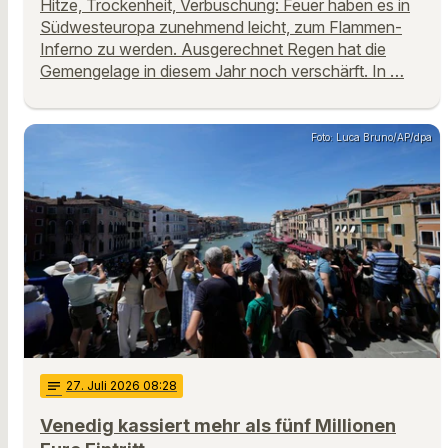
Hitze, Trockenheit, Verbuschung: Feuer haben es in
Südwesteuropa zunehmend leicht, zum Flammen-
Inferno zu werden. Ausgerechnet Regen hat die
Gemengelage in diesem Jahr noch verschärft. In …
Foto: Luca Bruno/AP/dpa
notes
27
. Juli 2026 08:28
Venedig kassiert mehr als fünf Millionen