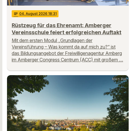
notes
04
. August 2026 18:31
Rüstzeug für das Ehrenamt: Amberger
Vereinsschule feiert erfolgreichen Auftakt
Mit dem ersten Modul „Grundlagen der
Vereinsführung – Was kommt da auf mich zu?“ ist
das Bildungsangebot der Freiwilligenagentur Amberg
im Amberger Congress Centrum (ACC) mit großem …
Mitch Rue