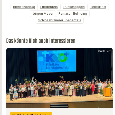
Bierwandertag
Friedenfels
Frühschoppen
Herbstfest
Jürgen Meyer
Ramasuri Bullriding
Schlossbrauerei Friedenfels
Das könnte Dich auch interessieren
Gustl Beer
notes
04
. August 2026 18:37