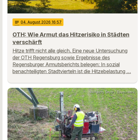
notes
04
. August 2026 16:57
OTH: Wie Armut das Hitzerisiko in Städten
verschärft
Hitze trifft nicht alle gleich. Eine neue Untersuchung
der OTH Regensburg sowie Ergebnisse des
Regensburger Armutsberichts belegen: In sozial
benachteiligten Stadtvierteln ist die Hitzebelastung …
Wolfgang Geyer / Bayernwerk