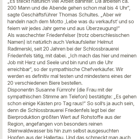
„Es steckt natürlich viel Arbeit dahinter. Da arbeiten ca.
200 Mann und die Abende gehen schon mal bis 4 Uhr“,
sagte Geschäftsführer Thomas Schultes. „Aber wir
handeln nach dem Motto ‚Lebe was du verkaufst‘ und so
feiern wir jedes Jahr gerne und aus Überzeugung!“
Als waschechter Friedenfelser (trotz oberschlesischen
Namen) ist natürlich auch Verkaufsleiter Helmut
Radimerski, seit 20 Jahren bei der Schlossbrauerei
Friedenfels tätig, mit dabei. „Ich mach das hier und meinen
Job mit Herz und Seele und bin rund um die Uhr
erreichbar“, so der sympathische Chefverkäufer. Wir
werden es definitiv mal testen und mindestens eines der
20 verschiedenen Biere bestellen.
Disponentin Susanne Fürnrohr (die Frau mit der
sympathischen Stimme am Telefon) bestätigte: „Es gehen
schon einige Kästen pro Tag raus!“ So soll’s ja auch sein,
denn die Schlossbrauerei Friedenfels legt bei der
Bierproduktion größten Wert auf Rohstoffe aus der
Region, angefangen von besonders reinen
Steinwaldwasser bis hin zum selbst ausgesuchten
Hopfen aus der Hallertau. Und das schmeckt man auch,