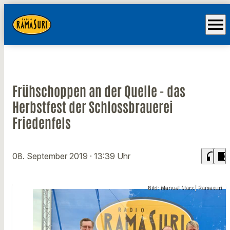
menu
Frühschoppen an der Quelle - das
Herbstfest der Schlossbrauerei
Friedenfels
headphones
chrome_reader_mode
08. September 2019
· 13:39 Uhr
Bild: Manuel Marx | Ramasuri