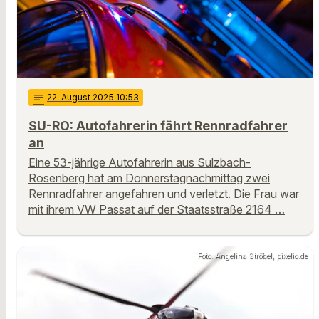
notes
22
. August 2025 10:53
SU-RO: Autofahrerin fährt Rennradfahrer
an
Eine 53-jährige Autofahrerin aus Sulzbach-
Rosenberg hat am Donnerstagnachmittag zwei
Rennradfahrer angefahren und verletzt. Die Frau war
mit ihrem VW Passat auf der Staatsstraße 2164 …
Foto: Angelina Ströbel, pixelio.de