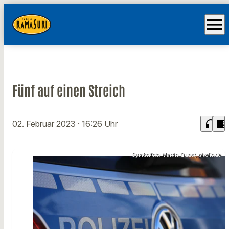
menu
Fünf auf einen Streich
headphones
chrome_reader_mode
02. Februar 2023
· 16:26 Uhr
Symbolfoto: Martin Quast, pixelio.de