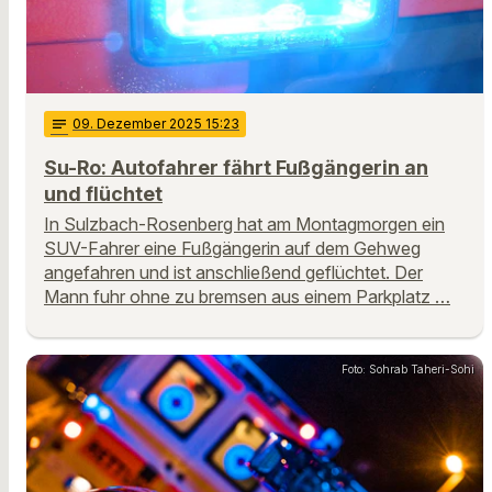
notes
09
. Dezember 2025 15:23
Su-Ro: Autofahrer fährt Fußgängerin an
und flüchtet
In Sulzbach-Rosenberg hat am Montagmorgen ein
SUV-Fahrer eine Fußgängerin auf dem Gehweg
angefahren und ist anschließend geflüchtet. Der
Mann fuhr ohne zu bremsen aus einem Parkplatz …
Foto: Sohrab Taheri-Sohi