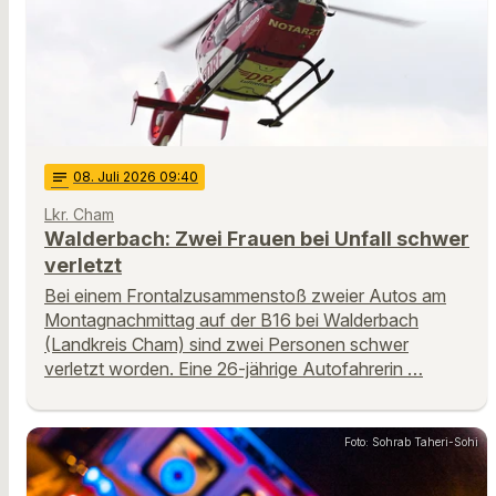
notes
08
. Juli 2026 09:40
Lkr. Cham
Walderbach: Zwei Frauen bei Unfall schwer
verletzt
Bei einem Frontalzusammenstoß zweier Autos am
Montagnachmittag auf der B16 bei Walderbach
(Landkreis Cham) sind zwei Personen schwer
verletzt worden. Eine 26-jährige Autofahrerin …
Foto: Sohrab Taheri-Sohi