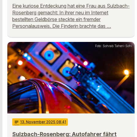
Eine kuriose Entdeckung hat eine Frau aus Sulzbach-
Rosenberg gemacht: In ihrer neu im Internet
bestellten Geldbörse steckte ein fremder
Personalausweis. Die Finderin brachte das …
Foto: Sohrab Taheri-Sohi
notes
13
. November 2025 08:41
Sulzbach-Rosenberg: Autofahrer fährt