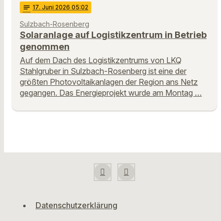
notes
17
. Juni 2026 05:02
Sulzbach-Rosenberg
Solaranlage auf Logistikzentrum in Betrieb
genommen
Auf dem Dach des Logistikzentrums von LKQ
Stahlgruber in Sulzbach-Rosenberg ist eine der
größten Photovoltaikanlagen der Region ans Netz
gegangen. Das Energieprojekt wurde am Montag …
Datenschutzerklärung