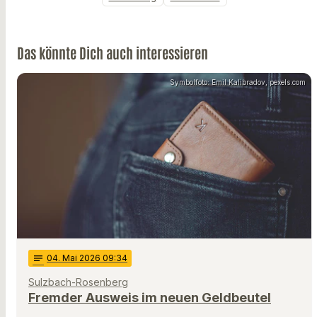
Das könnte Dich auch interessieren
Symbolfoto: Emil Kalibradov, pexels.com
notes
04
. Mai 2026 09:34
Sulzbach-Rosenberg
Fremder Ausweis im neuen Geldbeutel