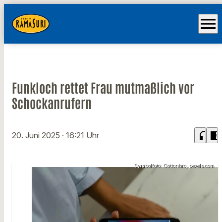
menu
Funkloch rettet Frau mutmaßlich vor
Schockanrufern
headphones
chrome_reader_mode
20. Juni 2025
· 16:21 Uhr
Symbolfoto: Cottonbro, pexels.com