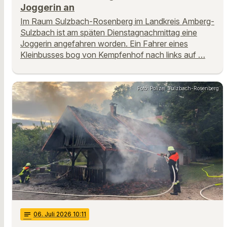
Joggerin an
Im Raum Sulzbach-Rosenberg im Landkreis Amberg-
Sulzbach ist am späten Dienstagnachmittag eine
Joggerin angefahren worden. Ein Fahrer eines
Kleinbusses bog von Kempfenhof nach links auf …
Foto: Polizei Sulzbach-Rosenberg
notes
06
. Juli 2026 10:11