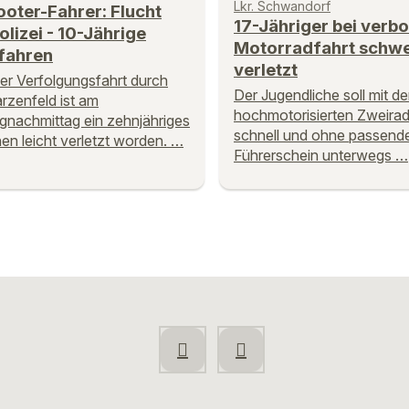
Lkr. Schwandorf
oter-Fahrer: Flucht
17-Jähriger bei verb
olizei - 10-Jährige
Motorradfahrt schw
fahren
verletzt
ner Verfolgungsfahrt durch
Der Jugendliche soll mit d
zenfeld ist am
hochmotorisierten Zweirad
nachmittag ein zehnjähriges
schnell und ohne passend
n leicht verletzt worden. …
Führerschein unterwegs …