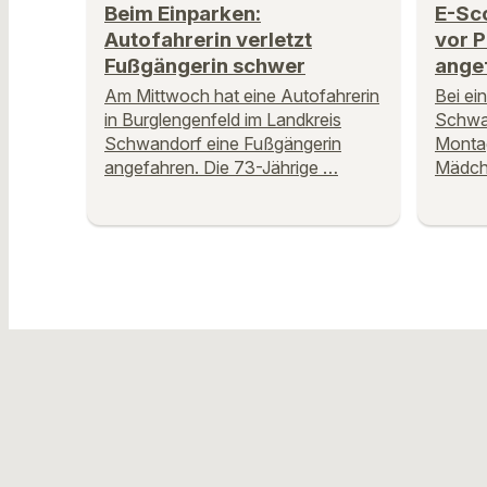
Beim Einparken:
E-Sco
Autofahrerin verletzt
vor P
Fußgängerin schwer
ange
Am Mittwoch hat eine Autofahrerin
Bei ei
in Burglengenfeld im Landkreis
Schwar
Schwandorf eine Fußgängerin
Montag
angefahren. Die 73-Jährige …
Mädche