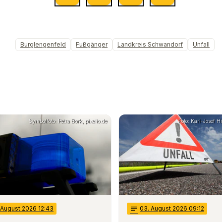
Burglengenfeld
Fußgänger
Landkreis Schwandorf
Unfall
Symbolfoto: Petra Bork, pixelio.de
Foto: Karl-Josef 
 August 2026 12:43
notes
03
. August 2026 09:12