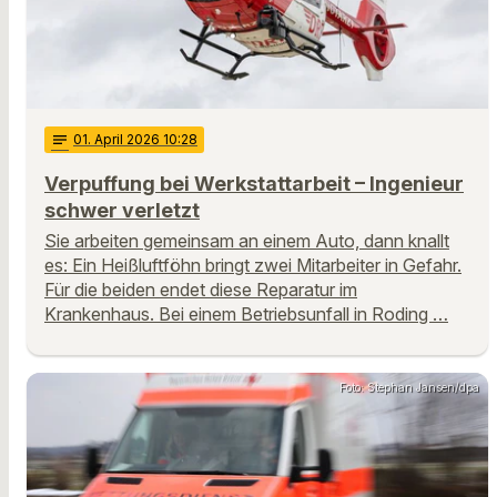
notes
01
. April 2026 10:28
Verpuffung bei Werkstattarbeit – Ingenieur
schwer verletzt
Sie arbeiten gemeinsam an einem Auto, dann knallt
es: Ein Heißluftföhn bringt zwei Mitarbeiter in Gefahr.
Für die beiden endet diese Reparatur im
Krankenhaus. Bei einem Betriebsunfall in Roding …
Foto: Stephan Jansen/dpa