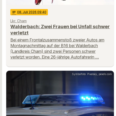
notes
08
. Juli 2026 09:40
Lkr. Cham
Walderbach: Zwei Frauen bei Unfall schwer
verletzt
Bei einem Frontalzusammenstoß zweier Autos am
Montagnachmittag auf der B16 bei Walderbach
(Landkreis Cham) sind zwei Personen schwer
verletzt worden. Eine 26-jährige Autofahrerin …
Symbolfoto: Pixabay, pexels.com