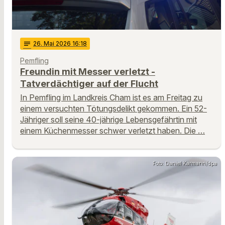
notes
26
. Mai 2026 16:18
Pemfling
Freundin mit Messer verletzt -
Tatverdächtiger auf der Flucht
In Pemfling im Landkreis Cham ist es am Freitag zu
einem versuchten Tötungsdelikt gekommen. Ein 52-
Jähriger soll seine 40-jährige Lebensgefährtin mit
einem Küchenmesser schwer verletzt haben. Die …
Foto: Daniel Karmann/dpa