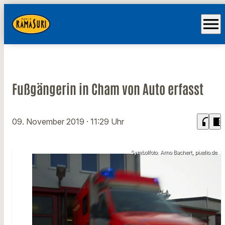
menu
Fußgängerin in Cham von Auto erfasst
headphones
chrome_reader_mode
09. November 2019
· 11:29 Uhr
Symbolfoto: Arno Bachert, pixelio.de