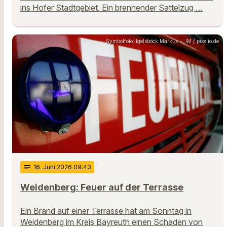
ins Hofer Stadtgebiet. Ein brennender Sattelzug …
Symbolfoto: Igelsböck Markus - .IM / pixelio.de
notes
16
. Juni 2026 09:43
Weidenberg: Feuer auf der Terrasse
Ein Brand auf einer Terrasse hat am Sonntag in
Weidenberg im Kreis Bayreuth einen Schaden von