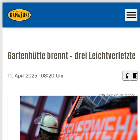
menu
Gartenhütte brennt – drei Leichtverletzte
headphones
chrome_reader_mode
11. April 2025
· 08:20 Uhr
Foto: Marijan Murat/dpa