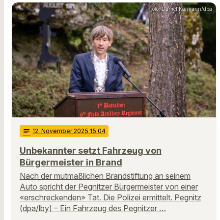
Foto: Daniel Karmann/dpa
notes
12
. November 2025 15:04
Unbekannter setzt Fahrzeug von
Bürgermeister in Brand
Nach der mutmaßlichen Brandstiftung an seinem
Auto spricht der Pegnitzer Bürgermeister von einer
«erschreckenden» Tat. Die Polizei ermittelt. Pegnitz
(dpa/lby) – Ein Fahrzeug des Pegnitzer …