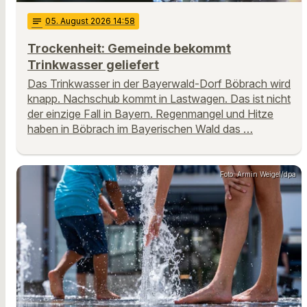
notes
05
. August 2026 14:58
Trockenheit: Gemeinde bekommt
Trinkwasser geliefert
Das Trinkwasser in der Bayerwald-Dorf Böbrach wird
knapp. Nachschub kommt in Lastwagen. Das ist nicht
der einzige Fall in Bayern. Regenmangel und Hitze
haben in Böbrach im Bayerischen Wald das …
Foto: Armin Weigel/dpa