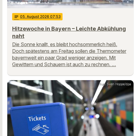
notes
05
. August 2026 07:53
Hitzewoche in Bayern – Leichte Abkühlung
naht
Die Sonne knallt, es bleibt hochsommerlich heiß.
Doch spätestens am Freitag sollen die Thermometer
bayernweit ein paar Grad weniger anzeigen. Mit
Gewittern und Schauern ist auch zu rechnen. …
Foto: Sven Hoppe/dpa