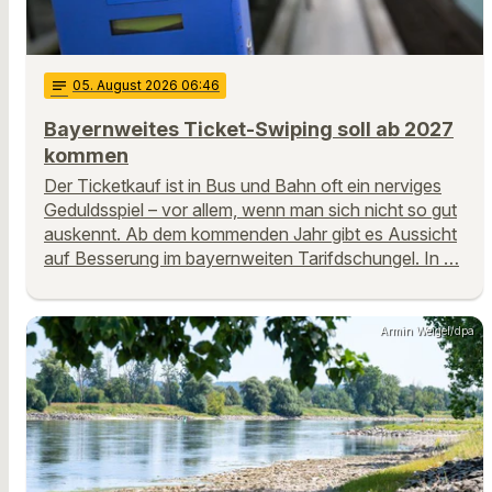
notes
05
. August 2026 06:46
Bayernweites Ticket-Swiping soll ab 2027
kommen
Der Ticketkauf ist in Bus und Bahn oft ein nerviges
Geduldsspiel – vor allem, wenn man sich nicht so gut
auskennt. Ab dem kommenden Jahr gibt es Aussicht
auf Besserung im bayernweiten Tarifdschungel. In …
Armin Weigel/dpa