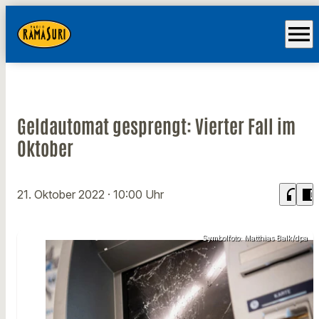
menu
Geldautomat gesprengt: Vierter Fall im
Oktober
headphones
chrome_reader_mode
21. Oktober 2022
· 10:00 Uhr
Symbolfoto: Matthias Balk/dpa