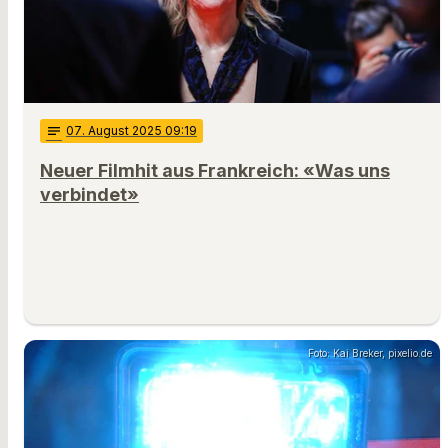
notes
07
. August 2025 09:19
Neuer Filmhit aus Frankreich: «Was uns
verbindet»
Foto: Kai Breker, pixelio.de