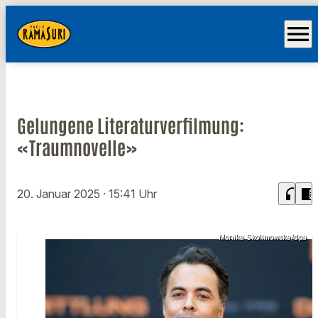
menu
Gelungene Literaturverfilmung:
«Traumnovelle»
headphones
chrome_reader_mode
20. Januar 2025
· 15:41 Uhr
Monika Skolimowska/dpa