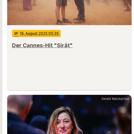
notes
19
. August 2025 05:35
Der Cannes-Hit "Sirât"
Gerald Matzka/dpa