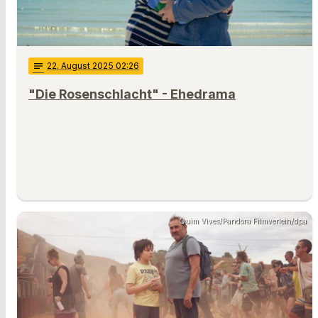
notes
22
. August 2025 02:26
"Die Rosenschlacht" - Ehedrama
Quim Vives/Pandora Filmverleih/dpa