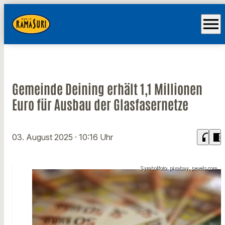
menu
Gemeinde Deining erhält 1,1 Millionen
Euro für Ausbau der Glasfasernetze
headphones
chrome_reader_mode
03. August 2025
· 10:16 Uhr
Symbolfoto: pixabay, pexels.com