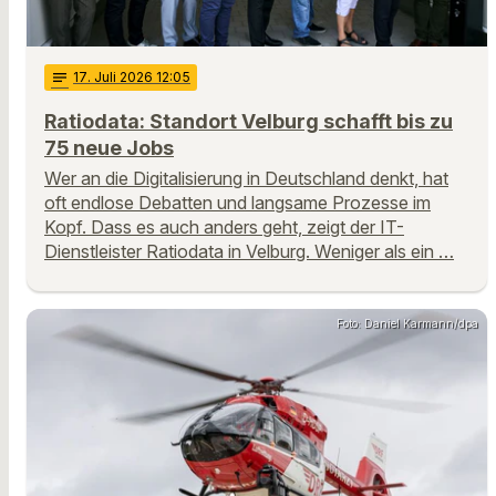
notes
17
. Juli 2026 12:05
Ratiodata: Standort Velburg schafft bis zu
75 neue Jobs
Wer an die Digitalisierung in Deutschland denkt, hat
oft endlose Debatten und langsame Prozesse im
Kopf. Dass es auch anders geht, zeigt der IT-
Dienstleister Ratiodata in Velburg. Weniger als ein …
Foto: Daniel Karmann/dpa