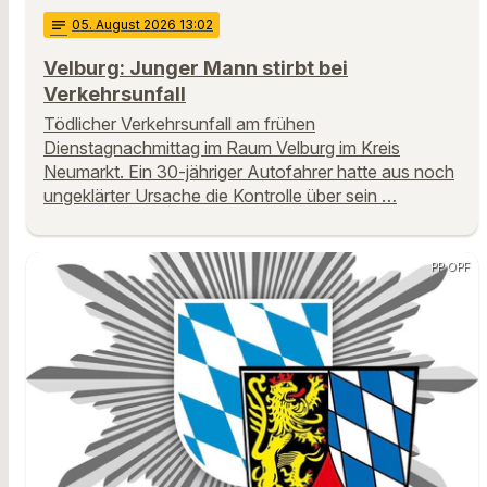
notes
05
. August 2026 13:02
Velburg: Junger Mann stirbt bei
Verkehrsunfall
Tödlicher Verkehrsunfall am frühen
Dienstagnachmittag im Raum Velburg im Kreis
Neumarkt. Ein 30-jähriger Autofahrer hatte aus noch
ungeklärter Ursache die Kontrolle über sein …
PP OPF