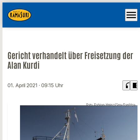
menu
Gericht verhandelt über Freisetzung der
Alan Kurdi
headphones
chrome_reader_mode
01. April 2021
· 09:15 Uhr
Foto: Fabian Heinz/​Sea-Eye/​dpa