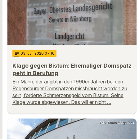
notes
03
. Juli 2026 07:10
Klage gegen Bistum: Ehemaliger Domspatz
geht in Berufung
Ein Mann, der angibt in den 1990er Jahren bei den
Regensburger Domspatzen missbraucht worden zu
sein, forderte Schmerzensgeld vom Bistum. Seine
Klage wurde abgewiesen. Das will er nicht …
Foto: Armin Weigel/dpa