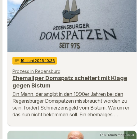
notes
19
. Juni 2026 10:36
Prozess in Regensburg
Ehemaliger Domspatz scheitert mit Klage
gegen Bistum
Ein Mann, der angibt in den 1990er Jahren bei den
Regensburger Domspatzen missbraucht worden zu
sein, fordert Schmerzensgeld vom Bistum. Warum er
das nun nicht bekommen soll. Ein ehemaliges …
Foto: Armin Weigel/dpa