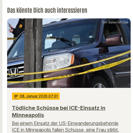
Das könnte Dich auch interessieren
Tom Baker/AP/dpa
notes
08
. Januar 2026 07:01
Tödliche Schüsse bei ICE-Einsatz in
Minneapolis
Bei einem Einsatz der US-Einwanderungsbehörde
ICE in Minneapolis fallen Schüsse, eine Frau stirbt.