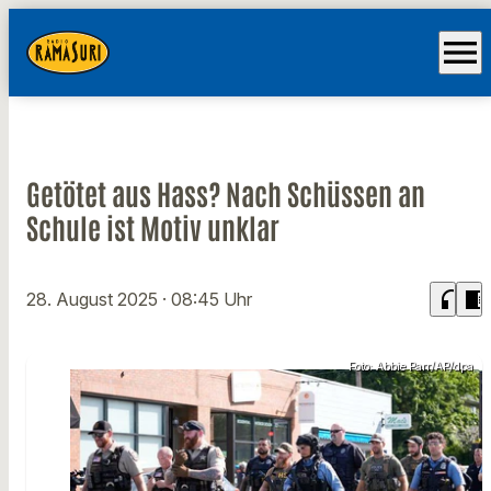
menu
Getötet aus Hass? Nach Schüssen an
Schule ist Motiv unklar
headphones
chrome_reader_mode
28. August 2025
· 08:45 Uhr
Foto: Abbie Parr/AP/dpa