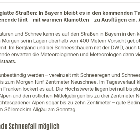
glatte Straßen: In Bayern bleibt es in den kommenden T
ende lädt – mit warmen Klamotten – zu Ausflügen ein. A
raturen und Schnee kann es auf den Straßen in Bayern in den
 Morgen sei in Lagen oberhalb von 400 Metern Vorsicht gebote
it. Im Bergland und bei Schneeschauern riet der DWD, auch t
de erwarten die Meteorologinnen und Meteorologen dann vie
istaats.
 unbeständig werden – vereinzelt mit Schneeregen und Schne
is zum Morgen fünf Zentimeter Neuschnee. Im Tagesverlauf k
Franken lockert es auf. Die Höchstwerte liegen bei null bis plu
lpen und den östlichen Mittelgebirgen bis zu drei Zentimeter 
chtesgadener Alpen sogar bis zu zehn Zentimeter – gute Bedi
am Söllereck im Allgäu am Sonntag.
de Schneefall möglich