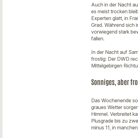
Auch in der Nacht auf
es meist trocken blei
Experten glatt, in Fr
Grad. Während sich i
vorwiegend stark bew
fallen.
In der Nacht auf Sams
frostig: Der DWD rec
Mittelgebirgen Richt
Sonniges, aber f
Das Wochenende soll
graues Wetter sorge
Himmel. Verbreitet k
Plusgrade bis zu zwe
minus 11, in manchen 