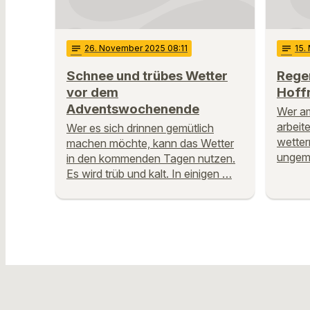
notes
26
. November 2025 08:11
notes
15
.
Schnee und trübes Wetter
Regen
vor dem
Hoff
Adventswochenende
Wer am
arbeit
Wer es sich drinnen gemütlich
wetter
machen möchte, kann das Wetter
ungemü
in den kommenden Tagen nutzen.
Es wird trüb und kalt. In einigen …