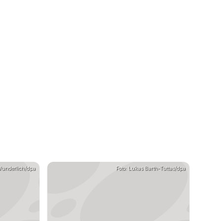
Wunderlich/dpa
Foto: Lukas Barth-Tuttas/dpa