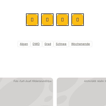
Alpen
DWD
Grad
Schnee
Wochenende
Foto: Karl-Josef Hildenbrand/dpa
Archivbild: Malin 