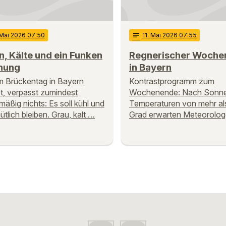
 Mai 2026 07:50
notes
11
. Mai 2026 07:55
, Kälte und ein Funken
Regnerischer Wochen
nung
in Bayern
 Brückentag in Bayern
Kontrastprogramm zum
et, verpasst zumindest
Wochenende: Nach Sonn
mäßig nichts: Es soll kühl und
Temperaturen von mehr al
tlich bleiben. Grau, kalt …
Grad erwarten Meteorolo