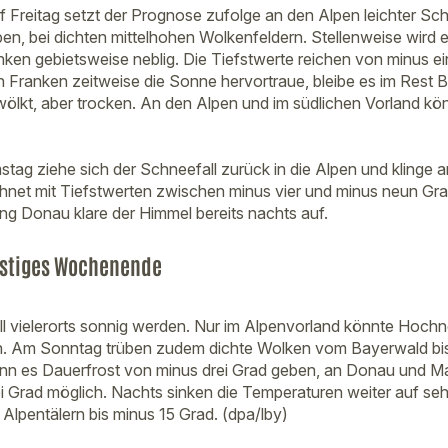
 Freitag setzt der Prognose zufolge an den Alpen leichter Schn
ben, bei dichten mittelhohen Wolkenfeldern. Stellenweise wird e
anken gebietsweise neblig. Die Tiefstwerte reichen von minus e
n Franken zeitweise die Sonne hervortraue, bleibe es im Rest 
ölkt, aber trocken. An den Alpen und im südlichen Vorland k
tag ziehe sich der Schneefall zurück in die Alpen und klinge 
hnet mit Tiefstwerten zwischen minus vier und minus neun Gra
ung Donau klare der Himmel bereits nachts auf.
rostiges Wochenende
 vielerorts sonnig werden. Nur im Alpenvorland könnte Hoch
n. Am Sonntag trüben zudem dichte Wolken vom Bayerwald bi
ann es Dauerfrost von minus drei Grad geben, an Donau und Mai
i Grad möglich. Nachts sinken die Temperaturen weiter auf sehr
Alpentälern bis minus 15 Grad. (dpa/lby)