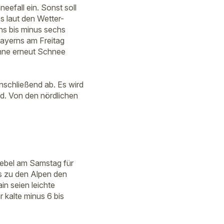
eefall ein. Sonst soll
s laut den Wetter-
ins bis minus sechs
Bayerns am Freitag
önne erneut Schnee
anschließend ab. Es wird
d. Von den nördlichen
nebel am Samstag für
s zu den Alpen den
n seien leichte
 kalte minus 6 bis