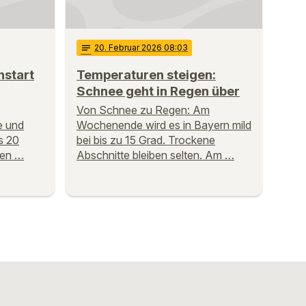
notes
20
. Februar 2026 08:03
start
Temperaturen steigen:
Schnee geht in Regen über
Von Schnee zu Regen: Am
e und
Wochenende wird es in Bayern mild
s 20
bei bis zu 15 Grad. Trockene
gen …
Abschnitte bleiben selten. Am …