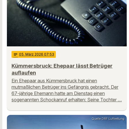
notes
05
. März 2026 07:53
Kümmersbruck: Ehepaar lässt Betrüger
auflaufen
Ein Ehepaar aus Kümmersbruck hat einen
mutmaßlichen Betrüger ins Gefängnis gebracht. Der
67-jährige Ehemann hatte am Dienstag einen
sogenannten Schockanruf erhalten: Seine Tochter …
Quelle DRF Luftrettung