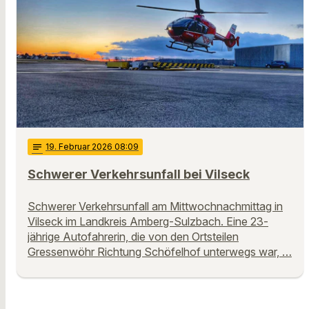
notes
19
. Februar 2026 08:09
Schwerer Verkehrsunfall bei Vilseck
Schwerer Verkehrsunfall am Mittwochnachmittag in
Vilseck im Landkreis Amberg-Sulzbach. Eine 23-
jährige Autofahrerin, die von den Ortsteilen
Gressenwöhr Richtung Schöfelhof unterwegs war, …