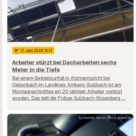
notes
17
. Juni 2026 12:17
Arbeiter stürzt bei Dacharbeiten sechs
Meter in die Tiefe
Bei einem Betriebsunfall in Atzmannsricht bei
Gebenbach im Landkreis Amberg-Sulzbach ist am
Montagnachmittag ein 20-jähriger Arbeiter verletzt
worden. Das teilt die Polizei Sulzbach-Rosenberg …
Symbolfoto: Rainer Sturm, pixelio.de