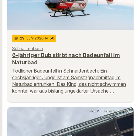
notes
29
. Juni 2026 14:50
Schnaittenbach
6-jähriger Bub stirbt nach Badeunfall im
Naturbad
Tödlicher Badeunfall in Schnaittenbach: Ein
sechsjähriger Junge ist am Samstagnachmittag im
Naturbad ertrunken. Das Kind, das nicht schwimmen
konnte, war aus bislang ungeklärter Ursache …
Foto: PI Sulzbach-Rosenberg