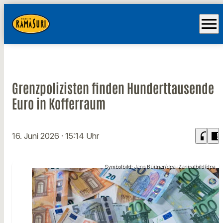
menu
Grenzpolizisten finden Hunderttausende
Euro in Kofferraum
headphones
chrome_reader_mode
16. Juni 2026
· 15:14 Uhr
Symbolbild: Jens Büttner/dpa-Zentralbild/dpa