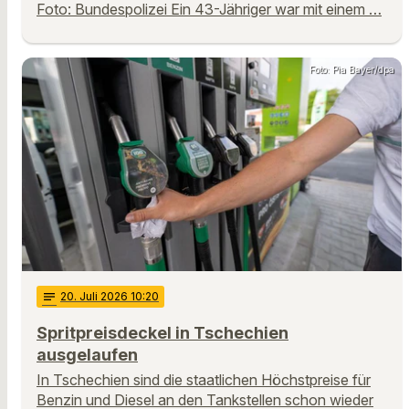
Foto: Bundespolizei Ein 43-Jähriger war mit einem …
Foto: Pia Bayer/dpa
notes
20
. Juli 2026 10:20
Spritpreisdeckel in Tschechien
ausgelaufen
In Tschechien sind die staatlichen Höchstpreise für
Benzin und Diesel an den Tankstellen schon wieder