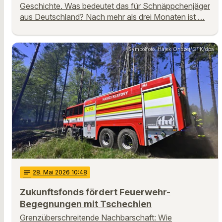
Geschichte. Was bedeutet das für Schnäppchenjäger
aus Deutschland? Nach mehr als drei Monaten ist …
Symbolfoto: Hájek Ondøej/CTK/dpa
notes
28
. Mai 2026 10:48
Zukunftsfonds fördert Feuerwehr-
Begegnungen mit Tschechien
Grenzüberschreitende Nachbarschaft: Wie