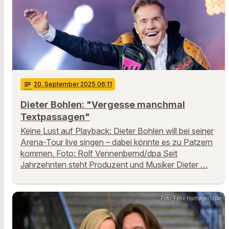
notes
20
. September 2025 06:11
Dieter Bohlen: "Vergesse manchmal
Textpassagen"
Keine Lust auf Playback: Dieter Bohlen will bei seiner
Arena-Tour live singen – dabei könnte es zu Patzern
kommen. Foto: Rolf Vennenbernd/dpa Seit
Jahrzehnten steht Produzent und Musiker Dieter …
Foto: Felix Hörhager/dpa