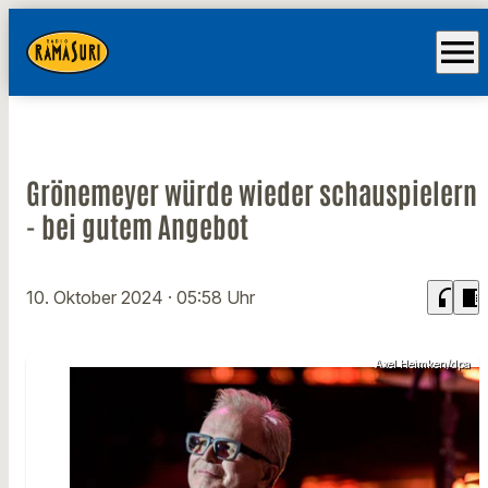
menu
Grönemeyer würde wieder schauspielern
- bei gutem Angebot
headphones
chrome_reader_mode
10. Oktober 2024
· 05:58 Uhr
Axel Heimken/dpa