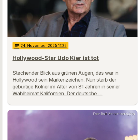
notes
24
. November 2025 11:22
Hollywood-Star Udo Kier ist tot
Stechender Blick aus grünen Augen, das war in
Hollywood sein Markenzeichen. Nun starb der
gebürtige Kölner im Alter von 81 Jahren in seiner
Wahlheimat Kalifornien. Der deutsche …
Foto: Rolf Vennenbernd/dpa