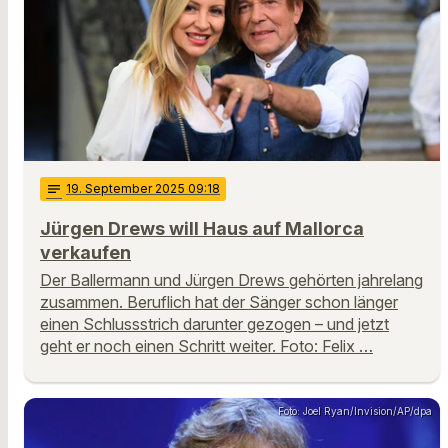
notes
19
. September 2025 09:18
Jürgen Drews will Haus auf Mallorca
verkaufen
Der Ballermann und Jürgen Drews gehörten jahrelang
zusammen. Beruflich hat der Sänger schon länger
einen Schlussstrich darunter gezogen – und jetzt
geht er noch einen Schritt weiter. Foto: Felix …
Foto: Joel Ryan/Invision/AP/dpa