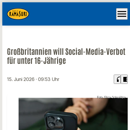
menu
Großbritannien will Social-Media-Verbot
für unter 16-Jährige
headphones
chrome_reader_mode
15. Juni 2026
· 09:53 Uhr
Foto: Elisa Schu/dpa