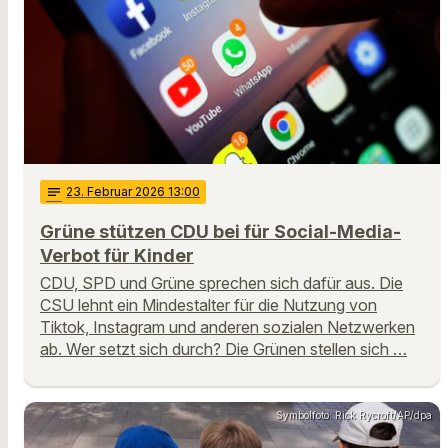
notes
23
. Februar 2026 13:00
Grüne stützen CDU bei für Social-Media-
Verbot für Kinder
CDU, SPD und Grüne sprechen sich dafür aus. Die
CSU lehnt ein Mindestalter für die Nutzung von
Tiktok, Instagram und anderen sozialen Netzwerken
ab. Wer setzt sich durch? Die Grünen stellen sich …
Symbolfoto: Rick Rycroft/AP/dpa