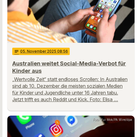
notes
05
. November 2025 08:56
Australien weitet Social-Media-Verbot für
Kinder aus
„Wertvolle Zeit“ statt endloses Scrollen: In Australien
sind ab 10. Dezember die meisten sozialen Medien
für Kinder und Jugendliche unter 16 Jahren tabu.
Jetzt trifft es auch Reddit und Kick. Foto: Elisa …
Foto: Yui Mok/PA Wire/dpa