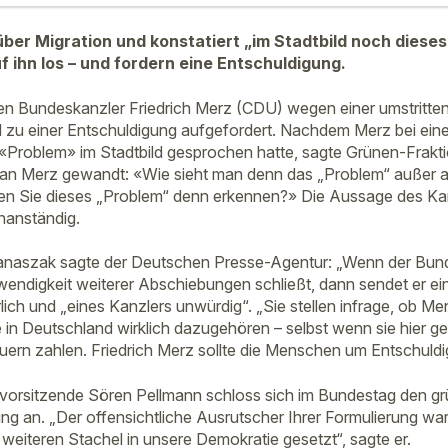
über Migration und konstatiert „im Stadtbild noch diese
f ihn los – und fordern eine Entschuldigung.
en Bundeskanzler Friedrich Merz (CDU) wegen einer umstritt
ld zu einer Entschuldigung aufgefordert. Nachdem Merz bei ei
«Problem» im Stadtbild gesprochen hatte, sagte Grünen-Frakt
an Merz gewandt: «Wie sieht man denn das „Problem“ außer a
n Sie dieses „Problem“ denn erkennen?» Die Aussage des Kanz
unanständig.
anaszak sagte der Deutschen Presse-Agentur: „Wenn der Bun
wendigkeit weiterer Abschiebungen schließt, dann sendet er ein
rlich und „eines Kanzlers unwürdig“. „Sie stellen infrage, ob M
in Deutschland wirklich dazugehören – selbst wenn sie hier geb
teuern zahlen. Friedrich Merz sollte die Menschen um Entschuldi
svorsitzende Sören Pellmann schloss sich im Bundestag den g
ng an. „Der offensichtliche Ausrutscher Ihrer Formulierung war 
weiteren Stachel in unsere Demokratie gesetzt“, sagte er.