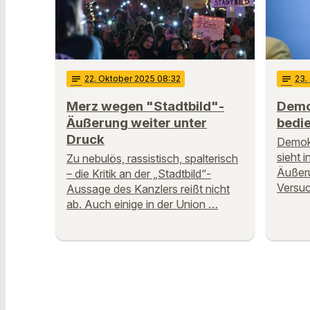
notes
22
. Oktober 2025 08:32
notes
23
.
Merz wegen "Stadtbild"-
Demo
Äußerung weiter unter
bedi
Druck
Demokr
sieht 
Zu nebulös, rassistisch, spalterisch
Äußeru
– die Kritik an der „Stadtbild“-
Versuc
Aussage des Kanzlers reißt nicht
ab. Auch einige in der Union …