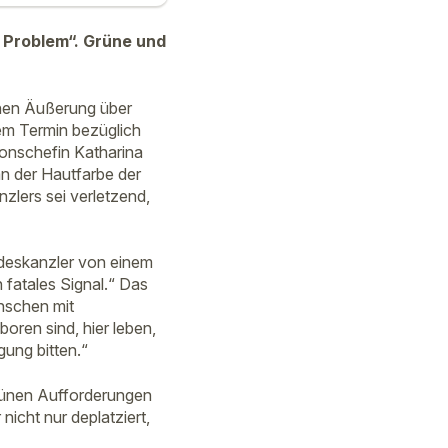
s Problem“. Grüne und
enen Äußerung über
nem Termin bezüglich
ionschefin Katharina
n der Hautfarbe der
lers sei verletzend,
deskanzler von einem
 fatales Signal.“ Das
enschen mit
oren sind, hier leben,
gung bitten.“
rünen Aufforderungen
nicht nur deplatziert,