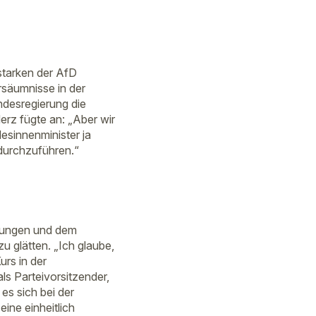
starken der AfD
säumnisse in der
undesregierung die
rz fügte an: „Aber wir
esinnenminister ja
durchzuführen.“
rungen und dem
 glätten. „Ich glaube,
urs in der
ls Parteivorsitzender,
es sich bei der
ine einheitlich