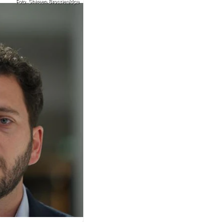
Foto: Shireen Broszies/dpa