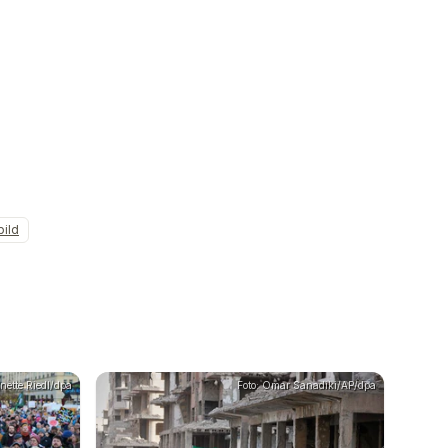
bild
nette Riedl/dpa
Foto: Omar Sanadiki/AP/dpa