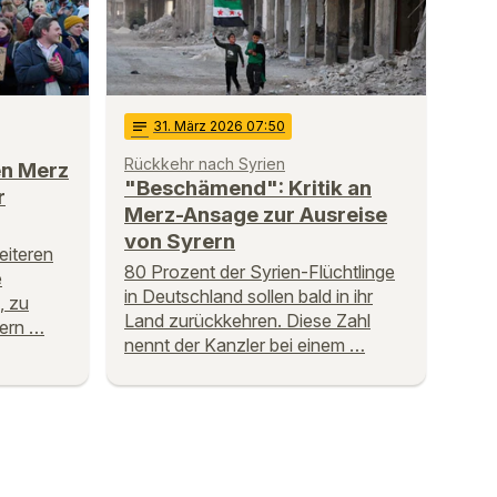
notes
31
. März 2026 07:50
Rückkehr nach Syrien
n Merz
"Beschämend": Kritik an
r
Merz-Ansage zur Ausreise
von Syrern
eiteren
80 Prozent der Syrien-Flüchtlinge
e
in Deutschland sollen bald in ihr
, zu
Land zurückkehren. Diese Zahl
ern …
nennt der Kanzler bei einem …