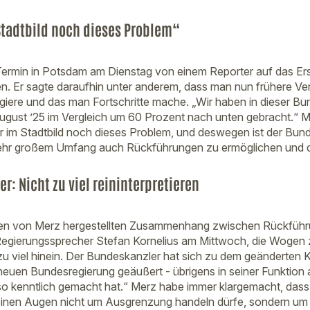
Stadtbild noch dieses Problem“
Termin in Potsdam am Dienstag von einem Reporter auf das Er
 Er sagte daraufhin unter anderem, dass man nun frühere Ver
rigiere und das man Fortschritte mache. „Wir haben in dieser B
gust ’25 im Vergleich um 60 Prozent nach unten gebracht.“ Me
r im Stadtbild noch dieses Problem, und deswegen ist der Bund
n sehr großem Umfang auch Rückführungen zu ermöglichen und 
r: Nicht zu viel reininterpretieren
en von Merz hergestellten Zusammenhang zwischen Rückfüh
Regierungssprecher Stefan Kornelius am Mittwoch, die Wogen zu
 zu viel hinein. Der Bundeskanzler hat sich zu dem geänderten K
 neuen Bundesregierung geäußert ‑ übrigens in seiner Funktion a
 so kenntlich gemacht hat.“ Merz habe immer klargemacht, dass 
 seinen Augen nicht um Ausgrenzung handeln dürfe, sondern um e