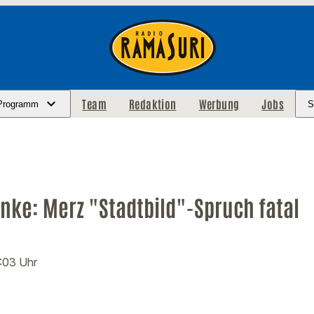
Team
Redaktion
Werbung
Jobs
Programm
S
nke: Merz "Stadtbild"-Spruch fatal
2:03 Uhr