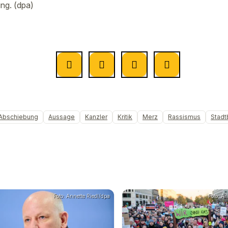
ng. (dpa)
Abschiebung
Aussage
Kanzler
Kritik
Merz
Rassismus
Stadt
Foto: Annette Riedl/dpa
Foto: An