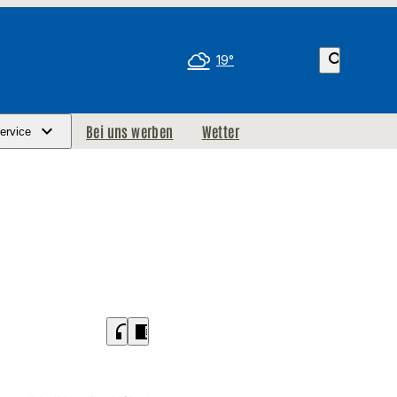
search
19°
Bei uns werben
Wetter
ervice
headphones
chrome_reader_mode