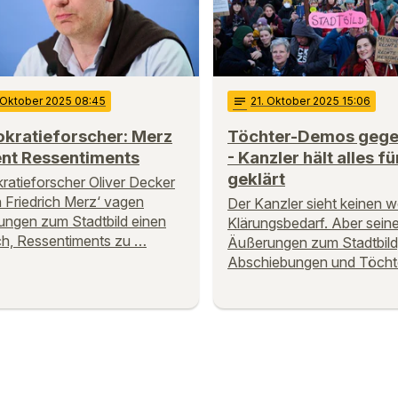
 Oktober 2025 08:45
notes
21
. Oktober 2025 15:06
kratieforscher: Merz
Töchter-Demos gege
ent Ressentiments
- Kanzler hält alles fü
geklärt
atieforscher Oliver Decker
in Friedrich Merz‘ vagen
Der Kanzler sieht keinen w
ngen zum Stadtbild einen
Klärungsbedarf. Aber sein
h, Ressentiments zu …
Äußerungen zum Stadtbild
Abschiebungen und Töcht