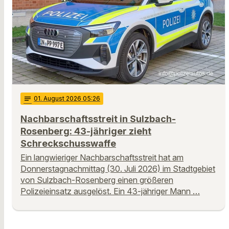
notes
01
. August 2026 05:26
Nachbarschaftsstreit in Sulzbach-
Rosenberg: 43-jähriger zieht
Schreckschusswaffe
Ein langwieriger Nachbarschaftsstreit hat am
Donnerstagnachmittag (30. Juli 2026) im Stadtgebiet
von Sulzbach-Rosenberg einen größeren
Polizeieinsatz ausgelöst. Ein 43-jähriger Mann …