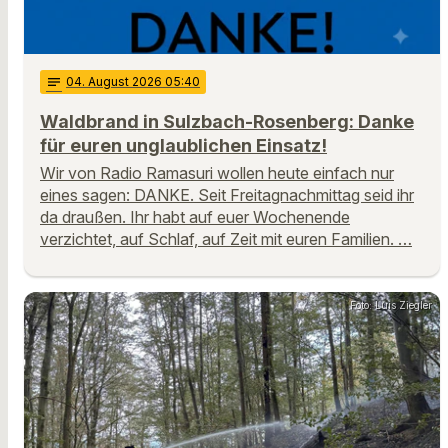
notes
04
. August 2026 05:40
Waldbrand in Sulzbach-Rosenberg: Danke
für euren unglaublichen Einsatz!
Wir von Radio Ramasuri wollen heute einfach nur
eines sagen: DANKE. Seit Freitagnachmittag seid ihr
da draußen. Ihr habt auf euer Wochenende
verzichtet, auf Schlaf, auf Zeit mit euren Familien. …
Foto: Luis Ziegler