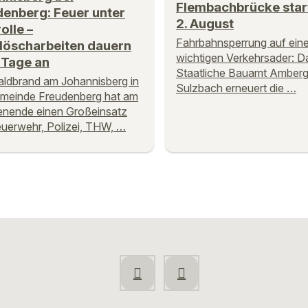
Flembachbrücke star
enberg: Feuer unter
2. August
olle –
Fahrbahnsperrung auf eine
löscharbeiten dauern
wichtigen Verkehrsader: D
 Tage an
Staatliche Bauamt Amberg
ldbrand am Johannisberg in
Sulzbach erneuert die …
emeinde Freudenberg hat am
nende einen Großeinsatz
uerwehr, Polizei, THW, …