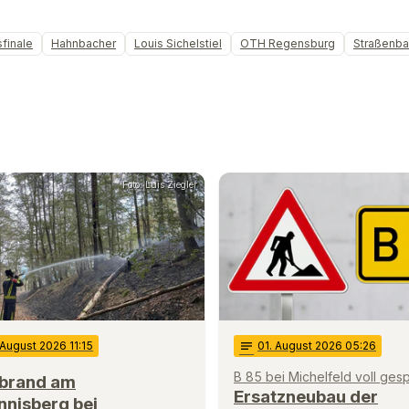
finale
Hahnbacher
Louis Sichelstiel
OTH Regensburg
Straßenba
Foto: Luis Ziegler
 August 2026 11:15
notes
01
. August 2026 05:26
B 85 bei Michelfeld voll gesp
brand am
Ersatzneubau der
nnisberg bei