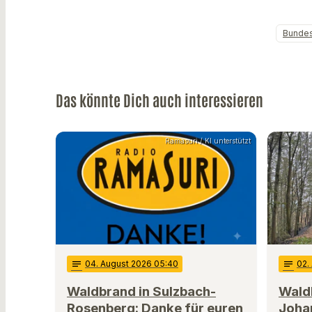
Bundes
Das könnte Dich auch interessieren
Ramasuri / KI unterstützt
notes
04
. August 2026 05:40
notes
02
.
Waldbrand in Sulzbach-
Wald
Rosenberg: Danke für euren
Joha