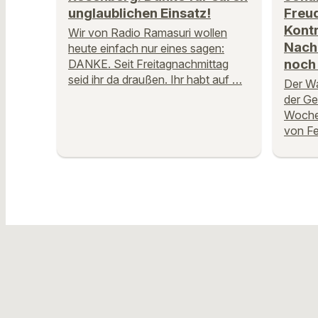
unglaublichen Einsatz!
Freud
Kontr
Wir von Radio Ramasuri wollen
Nach
heute einfach nur eines sagen:
noch
DANKE. Seit Freitagnachmittag
seid ihr da draußen. Ihr habt auf …
Der Wa
der G
Woche
von Fe