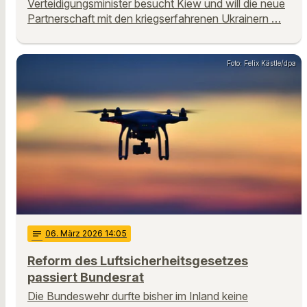
Verteidigungsminister besucht Kiew und will die neue
Partnerschaft mit den kriegserfahrenen Ukrainern …
Foto: Felix Kästle/dpa
notes
06
. März 2026 14:05
Reform des Luftsicherheitsgesetzes
passiert Bundesrat
Die Bundeswehr durfte bisher im Inland keine