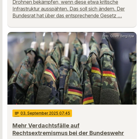
Drohnen bekämpfen, wenn diese etwa kritische
Infrastruktur ausspähten. Das soll sich ändern. Der
Bundesrat hat über das entsprechende Gesetz …
Foto: Oliver Berg/dpa
notes
03
. September 2025 07:45
Mehr Verdachtsfälle auf
Rechtsextremismus bei der Bundeswehr