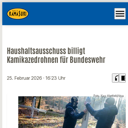
menu
Haushaltsausschuss billigt
Kamikazedrohnen für Bundeswehr
headphones
chrome_reader_mode
25. Februar 2026
· 16:23 Uhr
Foto: Kay Nietfeld/dpa