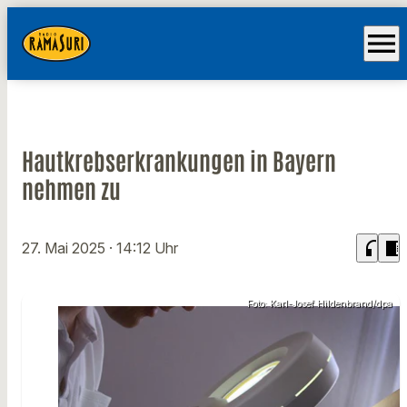
menu
Hautkrebserkrankungen in Bayern
nehmen zu
headphones
chrome_reader_mode
27. Mai 2025
· 14:12 Uhr
Foto: Karl-Josef Hildenbrand/dpa