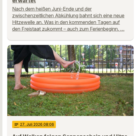
erwartet
Nach dem heißen Juni-Ende und der
zwischenzeitlichen Abkühlung bahnt sich eine neue
Hitzewelle an. Was in den kommenden Tagen auf
den Freistaat zukommt – auch zum Ferienbeginn. …
Malin Wunderlich/dpa
notes
27
. Juli 2026 08:06