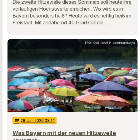
Die zweite Hitzewelle dieses Sommers soll heute ihre
vorläufigen Höchstwerte erreichen. Wo wird es in
Bayern besonders heiß? Heute wird es richtig heiß im
Freistaat: Mit annähernd 40 Grad soll die …
Foto: Karl-Josef Hildenbrand/dpa
notes
28
. Juli 2026 08:14
Was Bayern mit der neuen Hitzewelle