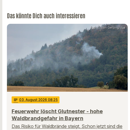
Das könnte Dich auch interessieren
Foto: Tizian Gerbing/dpa
notes
03
. August 2026 08:25
Feuerwehr löscht Glutnester - hohe
Waldbrandgefahr in Bayern
Das Risiko für Waldbrände steigt. Schon jetzt sind die