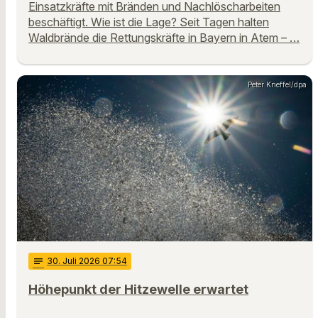
Einsatzkräfte mit Bränden und Nachlöscharbeiten
beschäftigt. Wie ist die Lage? Seit Tagen halten
Waldbrände die Rettungskräfte in Bayern in Atem – …
Peter Kneffel/dpa
notes
30
. Juli 2026 07:54
Höhepunkt der Hitzewelle erwartet