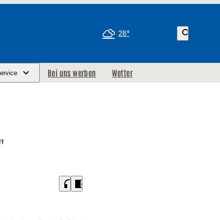
search
28°
Bei uns werben
Wetter
ervice
"
headphones
chrome_reader_mode