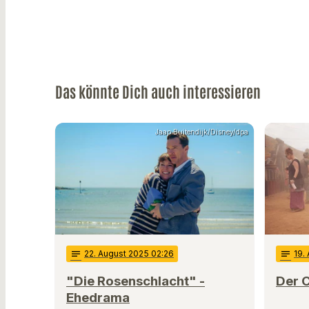
Das könnte Dich auch interessieren
Jaap Buitendijk/Disney/dpa
notes
22
. August 2025 02:26
notes
19
.
"Die Rosenschlacht" -
Der C
Ehedrama