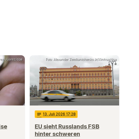
rrez-Juarez/dpa
Foto: Alexander Zemlianichenko Jr/Xinhua/dpa
notes
13
. Juli 2026 17:28
ise
EU sieht Russlands FSB
hinter schweren