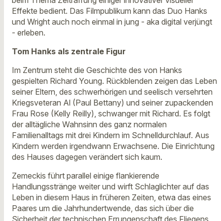
beim Thema Zeitraffung einiger innovativer visueller
Effekte bedient. Das Filmpublikum kann das Duo Hanks
und Wright auch noch einmal in jung - aka digital verjüngt
- erleben.
Tom Hanks als zentrale Figur
Im Zentrum steht die Geschichte des von Hanks
gespielten Richard Young. Rückblenden zeigen das Leben
seiner Eltern, des schwerhörigen und seelisch versehrten
Kriegsveteran Al (Paul Bettany) und seiner zupackenden
Frau Rose (Kelly Reilly), schwanger mit Richard. Es folgt
der alltägliche Wahnsinn des ganz normalen
Familienalltags mit drei Kindern im Schnelldurchlauf. Aus
Kindern werden irgendwann Erwachsene. Die Einrichtung
des Hauses dagegen verändert sich kaum.
Zemeckis führt parallel einige flankierende
Handlungsstränge weiter und wirft Schlaglichter auf das
Leben in diesem Haus in früheren Zeiten, etwa das eines
Paares um die Jahrhundertwende, das sich über die
Sicherheit der technischen Errungenschaft des Fliegens