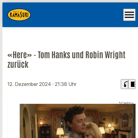
menu
«Here» - Tom Hanks und Robin Wright
zurück
headphones
chrome_reader_mode
12. Dezember 2024
· 21:38 Uhr
DCM/dpa