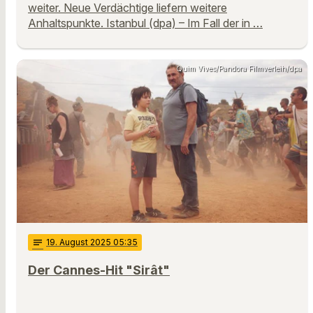
weiter. Neue Verdächtige liefern weitere
Anhaltspunkte. Istanbul (dpa) – Im Fall der in …
Quim Vives/Pandora Filmverleih/dpa
notes
19
. August 2025 05:35
Der Cannes-Hit "Sirât"