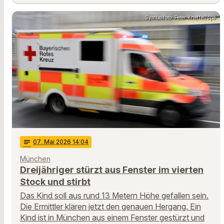
Symbolfoto: Peter Kneffel/dpa
notes
07
. Mai 2026 14:04
München
Dreijähriger stürzt aus Fenster im vierten
Stock und stirbt
Das Kind soll aus rund 13 Metern Höhe gefallen sein.
Die Ermittler klären jetzt den genauen Hergang. Ein
Kind ist in München aus einem Fenster gestürzt und