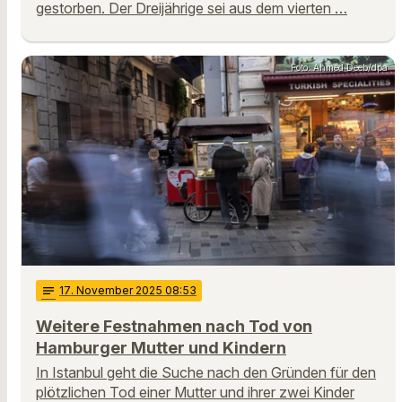
gestorben. Der Dreijährige sei aus dem vierten …
Foto: Ahmed Deeb/dpa
notes
17
. November 2025 08:53
Weitere Festnahmen nach Tod von
Hamburger Mutter und Kindern
In Istanbul geht die Suche nach den Gründen für den
plötzlichen Tod einer Mutter und ihrer zwei Kinder