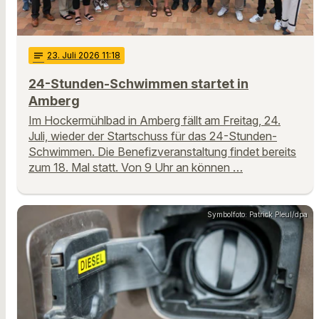
notes
23
. Juli 2026 11:18
24-Stunden-Schwimmen startet in
Amberg
Im Hockermühlbad in Amberg fällt am Freitag, 24.
Juli, wieder der Startschuss für das 24-Stunden-
Schwimmen. Die Benefizveranstaltung findet bereits
zum 18. Mal statt. Von 9 Uhr an können …
Symbolfoto: Patrick Pleul/dpa