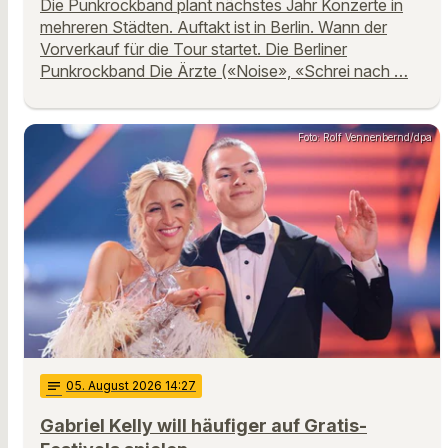
Die Punkrockband plant nächstes Jahr Konzerte in
mehreren Städten. Auftakt ist in Berlin. Wann der
Vorverkauf für die Tour startet. Die Berliner
Punkrockband Die Ärzte («Noise», «Schrei nach …
Foto: Rolf Vennenbernd/dpa
notes
05
. August 2026 14:27
Gabriel Kelly will häufiger auf Gratis-