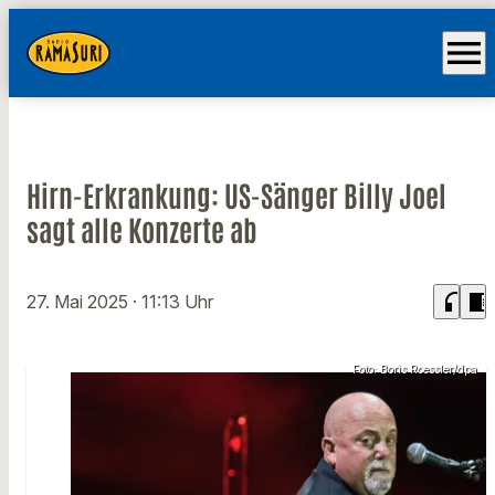
menu
Hirn-Erkrankung: US-Sänger Billy Joel
sagt alle Konzerte ab
headphones
chrome_reader_mode
27. Mai 2025
· 11:13 Uhr
Foto: Boris Roessler/dpa