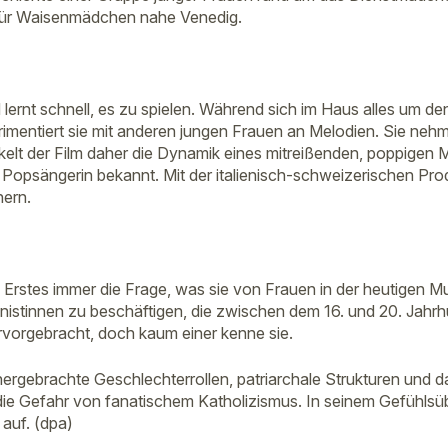
 für Waisenmädchen nahe Venedig.
und lernt schnell, es zu spielen. Während sich im Haus alles 
rimentiert sie mit anderen jungen Frauen an Melodien. Sie ne
kelt der Film daher die Dynamik eines mitreißenden, poppigen 
als Popsängerin bekannt. Mit der italienisch-schweizerischen Prod
nern.
Erstes immer die Frage, was sie von Frauen in der heutigen Mus
nistinnen zu beschäftigen, die zwischen dem 16. und 20. Jahr
vorgebracht, doch kaum einer kenne sie.
ergebrachte Geschlechterrollen, patriarchale Strukturen und d
nd die Gefahr von fanatischem Katholizismus. In seinem Gefühlsü
auf. (dpa)