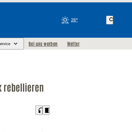
search
28°
Bei uns werben
Wetter
ervice
 rebellieren
headphones
chrome_reader_mode