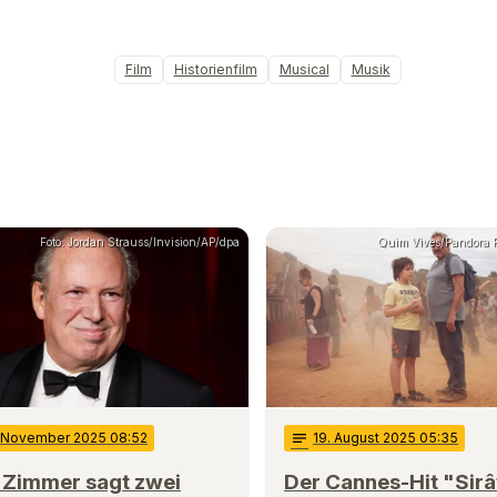
Film
Historienfilm
Musical
Musik
Foto: Jordan Strauss/Invision/AP/dpa
Quim Vives/Pandora F
. November 2025 08:52
notes
19
. August 2025 05:35
 Zimmer sagt zwei
Der Cannes-Hit "Sirâ