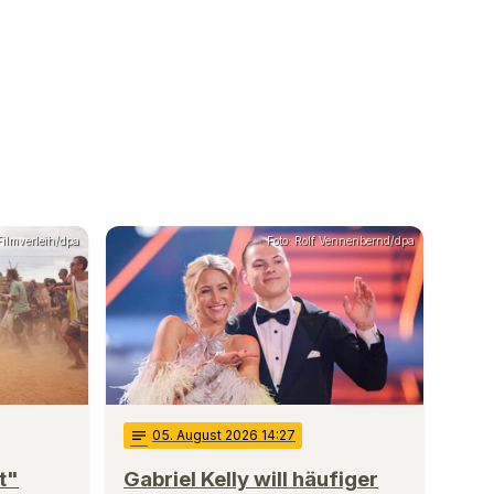
ilmverleih/dpa
Foto: Rolf Vennenbernd/dpa
notes
05
. August 2026 14:27
t"
Gabriel Kelly will häufiger