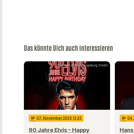
Das könnte Dich auch interessieren
Bild: Konzertbüro Augsburg GmbH
notes
07
. November 2025 12:25
notes
04
90 Jahre Elvis – Happy
Hans